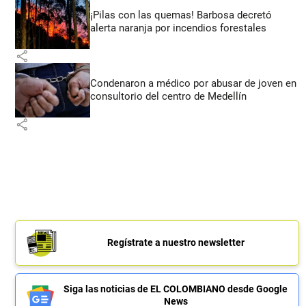
¡Pilas con las quemas! Barbosa decretó
alerta naranja por incendios forestales
share
Condenaron a médico por abusar de joven en
consultorio del centro de Medellín
share
Regístrate a nuestro newsletter
Siga las noticias de EL COLOMBIANO desde Google
News