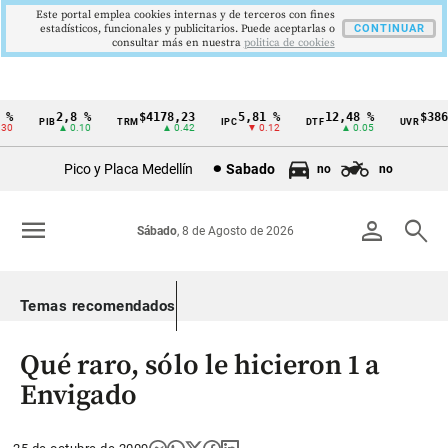
Este portal emplea cookies internas y de terceros con fines
estadísticos, funcionales y publicitarios. Puede aceptarlas o
CONTINUAR
consultar más en nuestra
politica de cookies
%
2,8 %
$4178,23
5,81 %
12,48 %
$386,
PIB
TRM
IPC
DTF
UVR
Cintillo
0
▲ 0.10
▲ 0.42
▼ 0.12
▲ 0.05
▲
de
Pico y Placa Medellín
Sabado
no
no
indicadores
económicos
menu
person
search
Sábado
, 8 de Agosto de 2026
Colombia
Temas recomendados
Qué raro, sólo le hicieron 1 a
Envigado