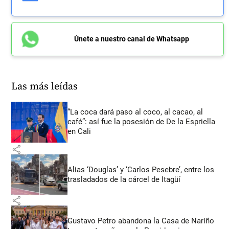
Únete a nuestro canal de Whatsapp
Las más leídas
“La coca dará paso al coco, al cacao, al
café”: así fue la posesión de De la Espriella
en Cali
share
Alias ‘Douglas’ y ‘Carlos Pesebre’, entre los
trasladados de la cárcel de Itagüí
share
Gustavo Petro abandona la Casa de Nariño