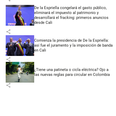
De la Espriella congelará el gasto público,
eliminará el impuesto al patrimonio y
desarrollará el fracking: primeros anuncios
desde Cali
share
Comienza la presidencia de De la Espriella:
así fue el juramento y la imposición de banda
en Cali
share
¿Tiene una patineta o cicla eléctrica? Ojo a
las nuevas reglas para circular en Colombia
share