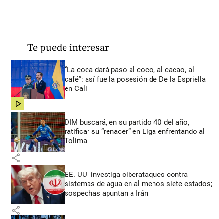
Te puede interesar
“La coca dará paso al coco, al cacao, al
café”: así fue la posesión de De la Espriella
en Cali
share
DIM buscará, en su partido 40 del año,
ratificar su “renacer” en Liga enfrentando al
Tolima
share
EE. UU. investiga ciberataques contra
sistemas de agua en al menos siete estados;
sospechas apuntan a Irán
share