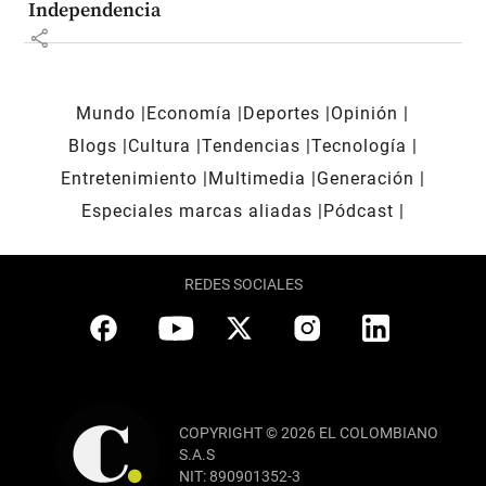
Independencia
share
Mundo
Economía
Deportes
Opinión
Blogs
Cultura
Tendencias
Tecnología
Entretenimiento
Multimedia
Generación
Especiales marcas aliadas
Pódcast
REDES SOCIALES
COPYRIGHT © 2026 EL COLOMBIANO
S.A.S
NIT: 890901352-3