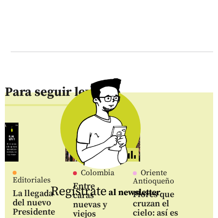
Para seguir leyendo
Colombia
Oriente
Editoriales
Antioqueño
Entre
Regístrate
al newsletter
La llegada
Flores que
caras
del nuevo
cruzan el
nuevas y
Presidente
cielo: así es
viejos