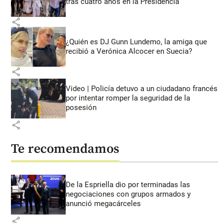
tras cuatro años en la Presidencia
share
¿Quién es DJ Gunn Lundemo, la amiga que
recibió a Verónica Alcocer en Suecia?
share
Video | Policía detuvo a un ciudadano francés
por intentar romper la seguridad de la
posesión
share
Te recomendamos
De la Espriella dio por terminadas las
negociaciones con grupos armados y
anunció megacárceles
share