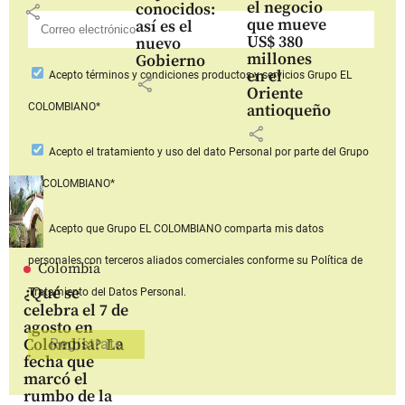
el negocio
conocidos:
share
que mueve
así es el
US$ 380
nuevo
millones
Gobierno
en el
Acepto
términos y condiciones productos y servicios
Grupo EL
share
Oriente
COLOMBIANO*
antioqueño
share
Acepto
el tratamiento y uso del dato Personal
por parte del Grupo
EL COLOMBIANO*
Acepto que Grupo EL COLOMBIANO
comparta mis datos
personales con terceros aliados comerciales
conforme su Política de
Colombia
¿Qué se
Tratamiento del Datos Personal.
celebra el 7 de
agosto en
Colombia? La
fecha que
marcó el
rumbo de la