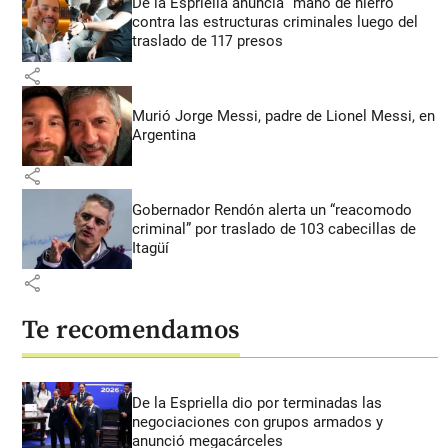
De la Espriella anuncia “mano de hierro”
contra las estructuras criminales luego del
traslado de 117 presos
share
Murió Jorge Messi, padre de Lionel Messi, en
Argentina
share
Gobernador Rendón alerta un “reacomodo
criminal” por traslado de 103 cabecillas de
Itagüí
share
Te recomendamos
De la Espriella dio por terminadas las
negociaciones con grupos armados y
anunció megacárceles