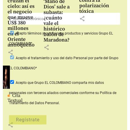
contra la
cruzan el
‘Mano de
polarización
cielo: así es
Dios’ sale a
tóxica
el negocio
subasta:
que mueve
¿cuánto
share
US$ 380
vale el
millones
histórico
en el
balón de
Acepto
términos y condiciones productos y servicios
Grupo EL
Oriente
Maradona?
COLOMBIANO*
antioqueño
share
share
Acepto
el tratamiento y uso del dato Personal
por parte del Grupo
EL COLOMBIANO*
Acepto que Grupo EL COLOMBIANO
comparta mis datos
personales con terceros aliados comerciales
conforme su Política de
Cita
Textual
Tratamiento del Datos Personal.
share