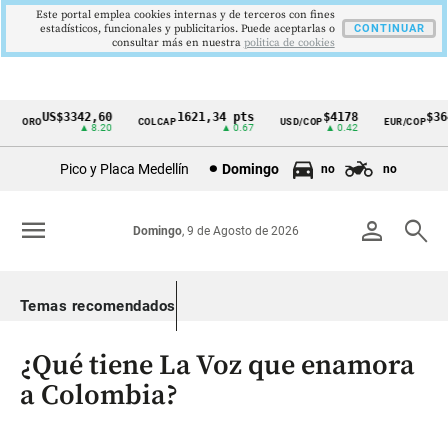
Este portal emplea cookies internas y de terceros con fines
estadísticos, funcionales y publicitarios. Puede aceptarlas o
CONTINUAR
consultar más en nuestra
politica de cookies
US$3342,60
1621,34 pts
$4178
$3648
ORO
COLCAP
USD/COP
EUR/COP
Cintillo
▲ 8.20
▲ 0.67
▲ 0.42
—
de
Pico y Placa Medellín
Domingo
no
no
indicadores
económicos
menu
person
search
Domingo
, 9 de Agosto de 2026
Colombia
Temas recomendados
¿Qué tiene La Voz que enamora
a Colombia?