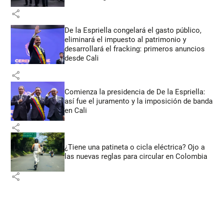
share
De la Espriella congelará el gasto público,
eliminará el impuesto al patrimonio y
desarrollará el fracking: primeros anuncios
desde Cali
share
Comienza la presidencia de De la Espriella:
así fue el juramento y la imposición de banda
en Cali
share
¿Tiene una patineta o cicla eléctrica? Ojo a
las nuevas reglas para circular en Colombia
share