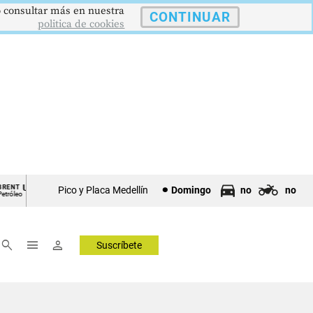
 o consultar más en nuestra
CONTINUAR
politica de cookies
US$73,48
US$3342,60
1621,34 pts
ORO
COLCAP
USD/
Pico y Placa Medellín
Domingo
no
no
Onza Troy
Índ. Bursátil
Dólar 
▼ 1.12
▲ 8.20
▲ 0.67
search
menu
person
Suscríbete