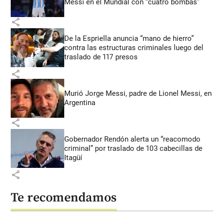
Messi en el Mundial con “cuatro bombas”
share
De la Espriella anuncia “mano de hierro”
contra las estructuras criminales luego del
traslado de 117 presos
share
Murió Jorge Messi, padre de Lionel Messi, en
Argentina
share
Gobernador Rendón alerta un “reacomodo
criminal” por traslado de 103 cabecillas de
Itagüí
share
Te recomendamos