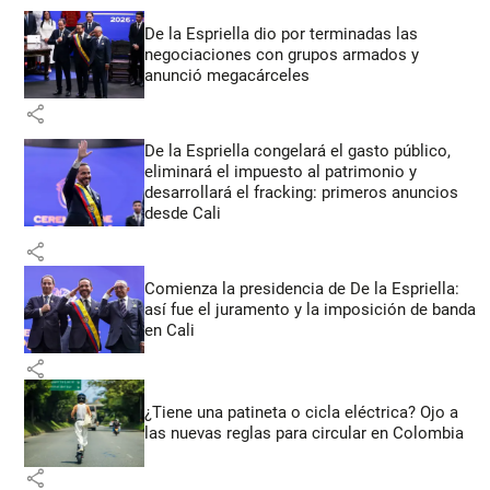
De la Espriella dio por terminadas las
negociaciones con grupos armados y
anunció megacárceles
share
De la Espriella congelará el gasto público,
eliminará el impuesto al patrimonio y
desarrollará el fracking: primeros anuncios
desde Cali
share
Comienza la presidencia de De la Espriella:
así fue el juramento y la imposición de banda
en Cali
share
¿Tiene una patineta o cicla eléctrica? Ojo a
las nuevas reglas para circular en Colombia
share