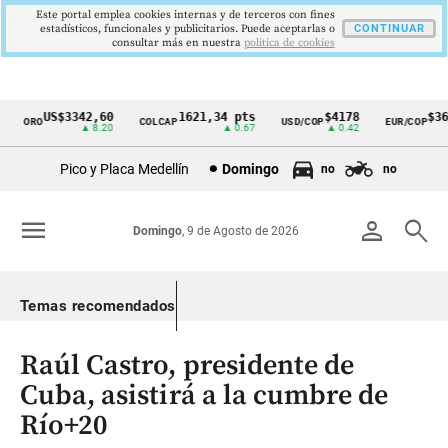
Este portal emplea cookies internas y de terceros con fines
estadísticos, funcionales y publicitarios. Puede aceptarlas o
CONTINUAR
consultar más en nuestra
politica de cookies
US$3342,60
1621,34 pts
$4178
$364
ORO
COLCAP
USD/COP
EUR/COP
Cintillo
▲ 8.20
▲ 0.67
▲ 0.42
de
Pico y Placa Medellín
Domingo
no
no
indicadores
económicos
menu
person
search
Domingo
, 9 de Agosto de 2026
Colombia
Temas recomendados
Raúl Castro, presidente de
Cuba, asistirá a la cumbre de
Río+20