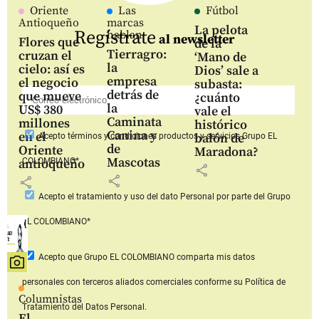
Oriente
Las
Fútbol
Antioqueño
marcas
La pelota
Regístrate
hablan
al newsletter
Flores que
de la
Tierragro:
cruzan el
‘Mano de
la
cielo: así es
Dios’ sale a
empresa
el negocio
subasta:
detrás de
que mueve
¿cuánto
la
US$ 380
vale el
Caminata
millones
histórico
Canina y
en el
balón de
Acepto
términos y condiciones productos y servicios
Grupo EL
de
Oriente
Maradona?
Mascotas
COLOMBIANO*
antioqueño
share
share
share
Acepto
el tratamiento y uso del dato Personal
por parte del Grupo
EL COLOMBIANO*
Acepto que Grupo EL COLOMBIANO
comparta mis datos
personales con terceros aliados comerciales
conforme su Política de
Columnistas
Tratamiento del Datos Personal.
El