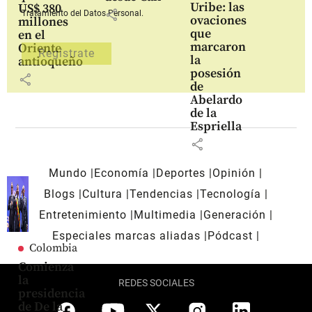
Uribe: las
US$ 380
share
Tratamiento del Datos Personal.
ovaciones
millones
que
en el
marcaron
Oriente
la
antioqueño
posesión
share
de
Abelardo
de la
Espriella
share
Mundo
Economía
Deportes
Opinión
Blogs
Cultura
Tendencias
Tecnología
Entretenimiento
Multimedia
Generación
Especiales marcas aliadas
Pódcast
Colombia
Comienza
la
REDES SOCIALES
presidencia
de De la