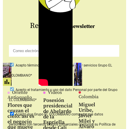
Regístrate
al newsletter
Acepto
términos y condiciones productos y servicios
Grupo EL
COLOMBIANO*
Acepto
el tratamiento y uso del dato Personal
por parte del Grupo
Oriente
Videos
Colombia
Antioqueño
Posesión
EL COLOMBIANO*
Miguel
Flores que
presidencial
Uribe,
cruzan el
de Abelardo
Acepto que Grupo EL COLOMBIANO
comparta mis datos
Javier
cielo: así es
de la
Milei y
el negocio
Espriella
personales con terceros aliados comerciales
conforme su Política de
Álvaro
que mueve
desde Cali