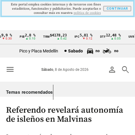
Este portal emplea cookies internas y de terceros con fines
estadísticos, funcionales y publicitarios. Puede aceptarlas o
CONTINUAR
consultar más en nuestra
politica de cookies
,9 %
2,8 %
$4178,23
5,81 %
12,48 %
$3
PIB
TRM
IPC
DTF
UVR
Cintillo
 0.30
▲ 0.10
▲ 0.42
▼ 0.12
▲ 0.05
de
Pico y Placa Medellín
Sabado
no
no
indicadores
económicos
menu
person
search
Sábado
, 8 de Agosto de 2026
Colombia
Temas recomendados
Referendo revelará autonomía
de isleños en Malvinas