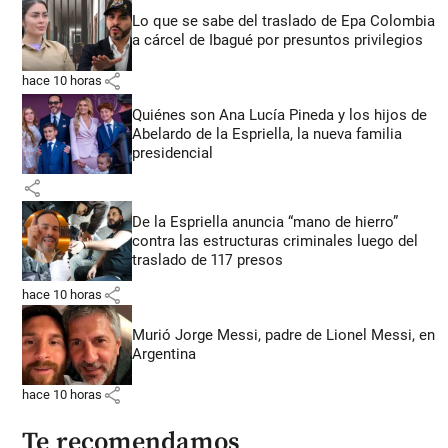
Lo que se sabe del traslado de Epa Colombia
a cárcel de Ibagué por presuntos privilegios
share
hace 10 horas
Quiénes son Ana Lucía Pineda y los hijos de
Abelardo de la Espriella, la nueva familia
presidencial
share
De la Espriella anuncia “mano de hierro”
contra las estructuras criminales luego del
traslado de 117 presos
share
hace 10 horas
Murió Jorge Messi, padre de Lionel Messi, en
Argentina
share
hace 10 horas
Te recomendamos