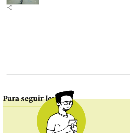
share
Para seguir leyendo