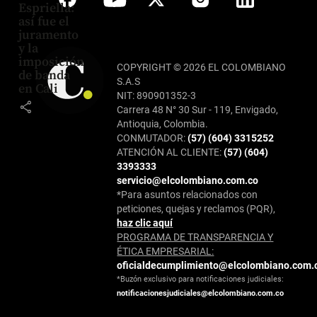
Espriella:
así fue el
juramento
y la
imposición
COPYRIGHT © 2026 EL COLOMBIANO
de banda
S.A.S
en Cali
NIT: 890901352-3
share
Carrera 48 N° 30 Sur - 119, Envigado,
Antioquia, Colombia.
CONMUTADOR:
(57) (604) 3315252
ATENCIÓN AL CLIENTE:
(57) (604)
3393333
servicio@elcolombiano.com.co
*Para asuntos relacionados con
peticiones, quejas y reclamos (PQR),
haz clic aquí
PROGRAMA DE TRANSPARENCIA Y
ÉTICA EMPRESARIAL:
oficialdecumplimiento@elcolombiano.com.
*Buzón exclusivo para notificaciones judiciales:
notificacionesjudiciales@elcolombiano.com.co