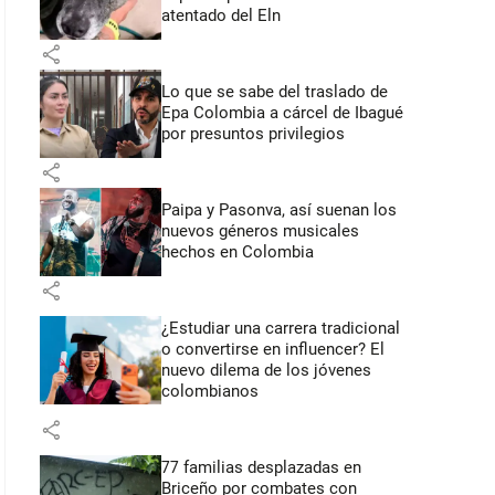
atentado del Eln
share
Lo que se sabe del traslado de
Epa Colombia a cárcel de Ibagué
por presuntos privilegios
share
Paipa y Pasonva, así suenan los
nuevos géneros musicales
hechos en Colombia
share
¿Estudiar una carrera tradicional
o convertirse en influencer? El
nuevo dilema de los jóvenes
colombianos
share
77 familias desplazadas en
Briceño por combates con