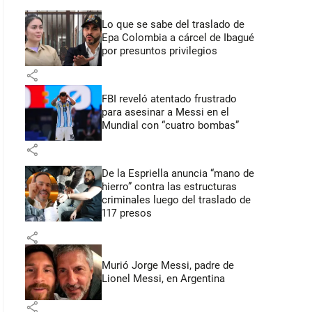
Lo que se sabe del traslado de
Epa Colombia a cárcel de Ibagué
por presuntos privilegios
share
FBI reveló atentado frustrado
para asesinar a Messi en el
Mundial con “cuatro bombas”
share
De la Espriella anuncia “mano de
hierro” contra las estructuras
criminales luego del traslado de
117 presos
share
Murió Jorge Messi, padre de
Lionel Messi, en Argentina
share