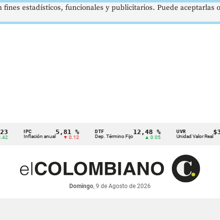
 fines estadísticos, funcionales y publicitarios. Puede aceptarlas
5,81 %
12,48 %
$386,1
IPC
DTF
UVR
Inflación anual
Dep. Término Fijo
Unidad Valor Real
▼ 0.12
▲ 0.05
▲ 
Domingo
, 9 de Agosto de 2026