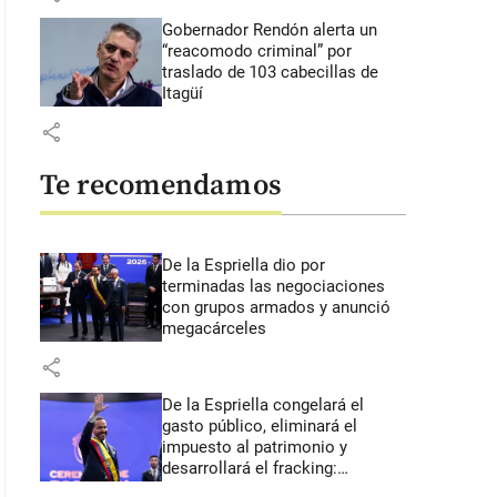
Gobernador Rendón alerta un
“reacomodo criminal” por
traslado de 103 cabecillas de
Itagüí
share
Te recomendamos
De la Espriella dio por
terminadas las negociaciones
con grupos armados y anunció
megacárceles
share
De la Espriella congelará el
gasto público, eliminará el
impuesto al patrimonio y
desarrollará el fracking:
primeros anuncios desde Cali