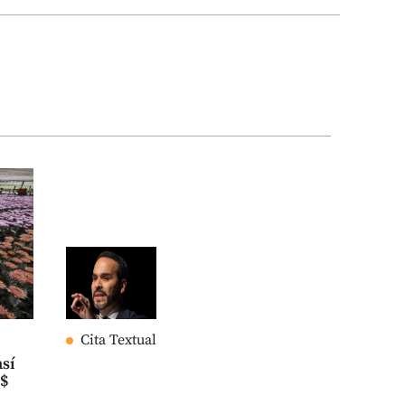
Cita Textual
así
S$