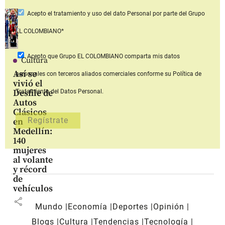
Acepto
el tratamiento y uso del dato Personal
por parte del Grupo
EL COLOMBIANO*
Acepto que Grupo EL COLOMBIANO
comparta mis datos
Cultura
Así se
personales con terceros aliados comerciales
conforme su Política de
vivió el
Desfile de
Tratamiento del Datos Personal.
Autos
Clásicos
en
Medellín:
140
mujeres
al volante
y récord
de
vehículos
share
Mundo
Economía
Deportes
Opinión
Blogs
Cultura
Tendencias
Tecnología