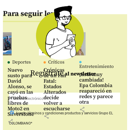
Para seguir leyendo
Deportes
Críticos
Entretenimiento
Nuevo
Crónicas
Regístrate
al newsletter
¡Está muy
susto para
de un Fan
cambiada!
David
Fatal:
Epa Colombia
Alonso, se
Estados
reapareció en
cayó en las
Alterados
redes y parece
pruebas
decide
otra
libres de
volver a
Moto2 en
escucharse
share
Silverstone
Acepto
términos y condiciones productos y servicios
Grupo EL
share
share
COLOMBIANO*