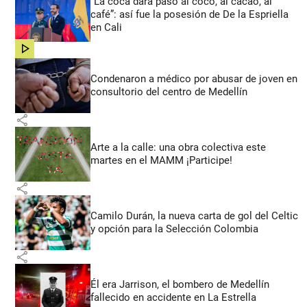
“La coca dará paso al coco, al cacao, al
café”: así fue la posesión de De la Espriella
en Cali
share
Condenaron a médico por abusar de joven en
consultorio del centro de Medellín
share
Arte a la calle: una obra colectiva este
martes en el MAMM ¡Participe!
share
Camilo Durán, la nueva carta de gol del Celtic
y opción para la Selección Colombia
share
Él era Jarrison, el bombero de Medellín
fallecido en accidente en La Estrella