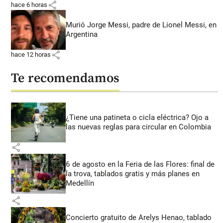
share
hace 6 horas
Murió Jorge Messi, padre de Lionel Messi, en
Argentina
share
hace 12 horas
Te recomendamos
¿Tiene una patineta o cicla eléctrica? Ojo a
las nuevas reglas para circular en Colombia
share
6 de agosto en la Feria de las Flores: final de
la trova, tablados gratis y más planes en
Medellín
share
Concierto gratuito de Arelys Henao, tablado