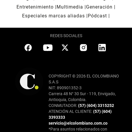
Entretenimiento
Multimedia
Generación
Especiales marcas aliadas
Pódcast
REDES SOCIALES
COPYRIGHT © 2026 EL COLOMBIANO
S.A.S
NIT: 890901352-3
Carrera 48 N° 30 Sur - 119, Envigado,
Antioquia, Colombia.
CONMUTADOR:
(57) (604) 3315252
ATENCIÓN AL CLIENTE:
(57) (604)
3393333
servicio@elcolombiano.com.co
*Para asuntos relacionados con