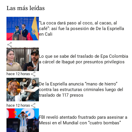
Las más leídas
“La coca dará paso al coco, al cacao, al
café”: así fue la posesión de De la Espriella
en Cali
share
Lo que se sabe del traslado de Epa Colombia
a cárcel de Ibagué por presuntos privilegios
share
hace 12 horas
De la Espriella anuncia “mano de hierro”
contra las estructuras criminales luego del
traslado de 117 presos
share
hace 12 horas
FBI reveló atentado frustrado para asesinar a
Messi en el Mundial con “cuatro bombas”