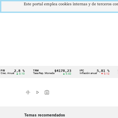
Este portal emplea cookies internas y de terceros con
2,8 %
$4178,23
5,81 %
TRM
IPC
DTF
Cintillo
ual
Tasa Rep. Moneda
Inflación anual
Dep. Tér
▲ 0.10
▲ 0.42
▼ 0.12
de
indicadores
graphic_eq
play_arrow
photo_camera
económicos
Colombia
Temas recomendados