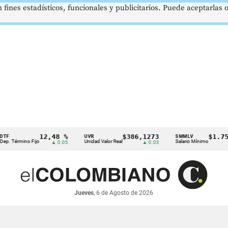
 fines estadísticos, funcionales y publicitarios. Puede aceptarlas
12,48 %
$386,1273
$1.750.90
UVR
SMMLV
mino Fijo
Unidad Valor Real
Salario Mínimo
▲ 0.05
▲ 0.03
Jueves
, 6 de Agosto de 2026