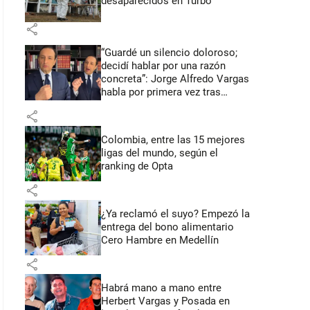
desaparecidos en Turbo
share
“Guardé un silencio doloroso;
decidí hablar por una razón
concreta”: Jorge Alfredo Vargas
habla por primera vez tras
acusación de acoso sexual
share
Colombia, entre las 15 mejores
ligas del mundo, según el
ranking de Opta
share
¿Ya reclamó el suyo? Empezó la
entrega del bono alimentario
Cero Hambre en Medellín
share
Habrá mano a mano entre
Herbert Vargas y Posada en