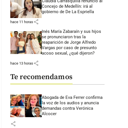
Claudia Carrasquilla renunció al
Concejo de Medellín: irá al
gobierno de De La Espriella
share
hace 11 horas
Inés María Zabaraín y sus hijos
se pronunciaron tras la
reaparición de Jorge Alfredo
Vargas por caso de presunto
acoso sexual, ¿qué dijeron?
share
hace 13 horas
Te recomendamos
Abogada de Eva Ferrer confirma
la voz de los audios y anuncia
demandas contra Verónica
Alcocer
share