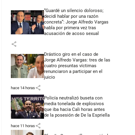
“Guardé un silencio doloroso;
decidí hablar por una razón
concreta”: Jorge Alfredo Vargas
habla por primera vez tras
acusación de acoso sexual
share
Drástico giro en el caso de
Jorge Alfredo Vargas: tres de las
cuatro presuntas víctimas
renunciaron a participar en el
juicio
share
hace 14 horas
Policía neutralizó buseta con
media tonelada de explosivos
que iba hacia Cali horas antes
de la posesión de De la Espriella
share
hace 11 horas