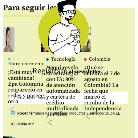
Para seguir leyendo
Tecnología
Colombia
Entretenimiento
Nequi revela
¿Qué se
Regístrate
al newsletter
¡Está muy
su estrategia
celebra el 7 de
cambiada!
con IA: 80%
agosto en
Epa Colombia
de atención
Colombia? La
reapareció en
automatizada
fecha que
redes y parece
y cartera de
marcó el
otra
crédito
rumbo de la
multiplicada
Independencia
share
por diez
Acepto
términos y condiciones productos y servicios
Grupo EL
share
share
COLOMBIANO*