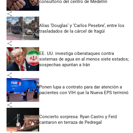
consultorio del centro de Medellín
share
Alias ‘Douglas’ y ‘Carlos Pesebre’, entre los
trasladados de la cárcel de Itagüí
share
EE. UU. investiga ciberataques contra
sistemas de agua en al menos siete estados;
sospechas apuntan a Irán
share
Ponen lupa a contrato para dar atención a
pacientes con VIH que la Nueva EPS terminó
share
Concierto sorpresa: Ryan Castro y Feid
cantaron en terraza de Pedregal