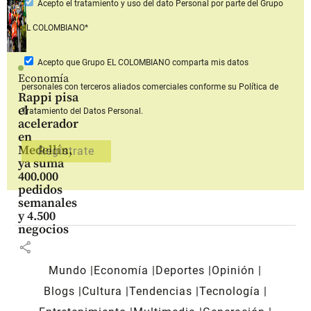
Acepto
el tratamiento y uso del dato Personal
por parte del Grupo
EL COLOMBIANO*
Acepto que Grupo EL COLOMBIANO
comparta mis datos
Economía
personales con terceros aliados comerciales
conforme su Política de
Rappi pisa
el
Tratamiento del Datos Personal.
acelerador
en
Medellín,
ya suma
400.000
pedidos
semanales
y 4.500
negocios
share
Mundo
Economía
Deportes
Opinión
Blogs
Cultura
Tendencias
Tecnología