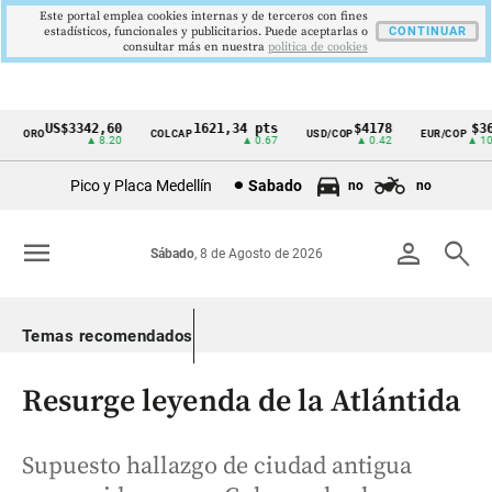
Este portal emplea cookies internas y de terceros con fines
estadísticos, funcionales y publicitarios. Puede aceptarlas o
CONTINUAR
consultar más en nuestra
politica de cookies
US$3342,60
1621,34 pts
$4178
$364
ORO
COLCAP
USD/COP
EUR/COP
Cintillo
▲ 8.20
▲ 0.67
▲ 0.42
▲ 10.0
de
Pico y Placa Medellín
Sabado
no
no
indicadores
económicos
menu
person
search
Sábado
, 8 de Agosto de 2026
Colombia
Temas recomendados
Resurge leyenda de la Atlántida
Supuesto hallazgo de ciudad antigua