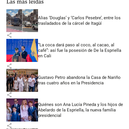
Las más leídas
Alias ‘Douglas’ y ‘Carlos Pesebre’, entre los
trasladados de la cárcel de Itagüí
share
“La coca dará paso al coco, al cacao, al
café”: así fue la posesión de De la Espriella
en Cali
share
Gustavo Petro abandona la Casa de Nariño
tras cuatro años en la Presidencia
share
Quiénes son Ana Lucía Pineda y los hijos de
Abelardo de la Espriella, la nueva familia
presidencial
share