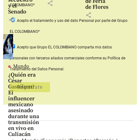
de Feria
share
y el
COLOMBIANO*
de Flores
Senado
share
share
Acepto
el tratamiento y uso del dato Personal
por parte del Grupo
EL COLOMBIANO*
Acepto que Grupo EL COLOMBIANO
comparta mis datos
personales con terceros aliados comerciales
conforme su Política de
Mundo
Tratamiento del Datos Personal.
¿Quién era
César
Gastélum?
El
influencer
mexicano
asesinado
durante una
transmisión
en vivo en
Culiacán