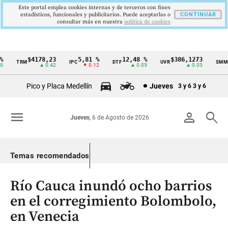
Este portal emplea cookies internas y de terceros con fines
estadísticos, funcionales y publicitarios. Puede aceptarlas o
CONTINUAR
consultar más en nuestra
politica de cookies
$4178,23
5,81 %
12,48 %
$386,1273
TRM
IPC
DTF
UVR
SMML
Cintillo
▲ 0.42
▼ 0.12
▲ 0.05
▲ 0.03
de
Pico y Placa Medellín
Jueves
3 y 6
3 y 6
indicadores
económicos
menu
person
search
Jueves
, 6 de Agosto de 2026
Colombia
Temas recomendados
Río Cauca inundó ocho barrios
en el corregimiento Bolombolo,
en Venecia