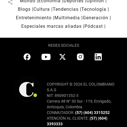
Mundo
Economía
Deportes
Opinión
share
Blogs
Cultura
Tendencias
Tecnología
Entretenimiento
Multimedia
Generación
Especiales marcas aliadas
Pódcast
REDES SOCIALES
COPYRIGHT © 2026 EL COLOMBIANO
S.A.S
NIT: 890901352-3
Carrera 48 N° 30 Sur - 119, Envigado,
Antioquia, Colombia.
CONMUTADOR:
(57) (604) 3315252
ATENCIÓN AL CLIENTE:
(57) (604)
3393333