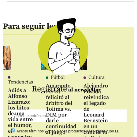
Para seguir leyendo
Fútbol
Cultura
Tendencias
Amaranto
Alejandro
Regístrate
al newsletter
Adiós a
Perea
Posada
Alfonso
felicitó al
reivindica
Lizarazo:
árbitro del
el legado
los hitos
Tolima vs.
de
de una
DIM por
Leonard
vida entre
darle
Bernstein
el humor,
continuidad
en un
el
al juego
concierto
Acepto
términos y condiciones productos y servicios
Grupo EL
secuestro