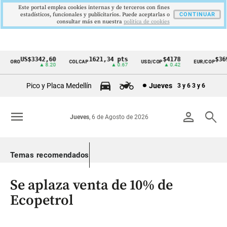
Este portal emplea cookies internas y de terceros con fines
estadísticos, funcionales y publicitarios. Puede aceptarlas o
CONTINUAR
consultar más en nuestra
politica de cookies
US$3342,60
1621,34 pts
$4178
$3697
ORO
COLCAP
USD/COP
EUR/COP
Cintillo
▲ 8.20
▲ 0.67
▲ 0.42
—
de
Pico y Placa Medellín
Jueves
3 y 6
3 y 6
indicadores
económicos
menu
person
search
Jueves
, 6 de Agosto de 2026
Colombia
Temas recomendados
Se aplaza venta de 10% de
Ecopetrol