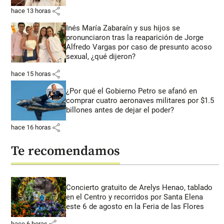
share
hace 13 horas
Inés María Zabaraín y sus hijos se
pronunciaron tras la reaparición de Jorge
Alfredo Vargas por caso de presunto acoso
sexual, ¿qué dijeron?
share
hace 15 horas
¿Por qué el Gobierno Petro se afanó en
comprar cuatro aeronaves militares por $1.5
billones antes de dejar el poder?
share
hace 16 horas
Te recomendamos
Concierto gratuito de Arelys Henao, tablado
en el Centro y recorridos por Santa Elena
este 6 de agosto en la Feria de las Flores
share
hace 6 horas