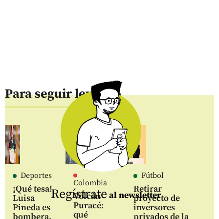
Para seguir leyendo
Deportes
Fútbol
Colombia
¡Qué tesa!
Retirar
Regístrate
al newsletter
Volcán
Luisa
proyecto de
Puracé:
Pineda es
inversores
qué
bombera,
privados de la