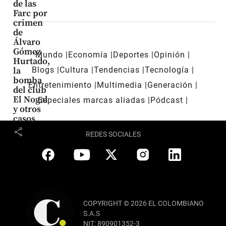
de las
Farc por
crimen
de
Álvaro
Gómez
Mundo
Economía
Deportes
Opinión
Hurtado,
Blogs
Cultura
Tendencias
Tecnología
la
bomba
Entretenimiento
Multimedia
Generación
del club
El Nogal
Especiales marcas aliadas
Pódcast
y otros
casos
share
REDES SOCIALES
COPYRIGHT © 2026 EL COLOMBIANO
S.A.S
NIT: 890901352-3