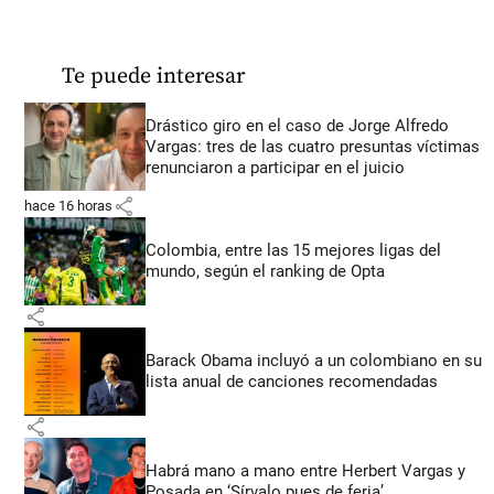
Te puede interesar
Drástico giro en el caso de Jorge Alfredo
Vargas: tres de las cuatro presuntas víctimas
renunciaron a participar en el juicio
share
hace 16 horas
Colombia, entre las 15 mejores ligas del
mundo, según el ranking de Opta
share
Barack Obama incluyó a un colombiano en su
lista anual de canciones recomendadas
share
Habrá mano a mano entre Herbert Vargas y
Posada en ‘Sírvalo pues de feria’