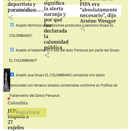
significa
deportista y
FIFA era
la alerta
paramédico
“absolutamente
naranja y
necesario”, dijo
share
por qué
Arsène Wenger
fue
Acepto
términos y condiciones productos y servicios
Grupo EL
share
declarada
la
COLOMBIANO*
calamidad
pública
Acepto
el tratamiento y uso del dato Personal
por parte del Grupo
share
EL COLOMBIANO*
Acepto que Grupo EL COLOMBIANO
comparta mis datos
personales con terceros aliados comerciales
conforme su Política de
Tratamiento del Datos Personal.
Colombia
JEP
imputa a
27
exjefes