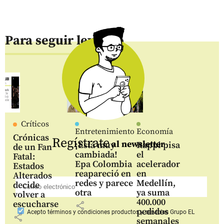
Para seguir leyendo
Críticos
Entretenimiento
Economía
Crónicas
Regístrate
al newsletter
¡Está muy
Rappi pisa
de un Fan
cambiada!
el
Fatal:
Epa Colombia
acelerador
Estados
reapareció en
en
Alterados
redes y parece
Medellín,
decide
otra
ya suma
volver a
400.000
escucharse
share
pedidos
Acepto
términos y condiciones productos y servicios
Grupo EL
share
semanales