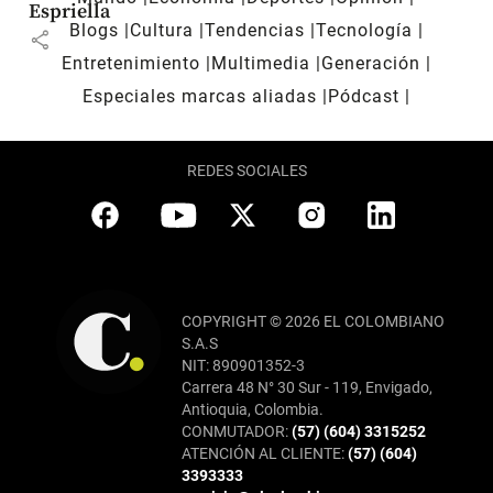
Espriella
Blogs
Cultura
Tendencias
Tecnología
share
Entretenimiento
Multimedia
Generación
Especiales marcas aliadas
Pódcast
REDES SOCIALES
COPYRIGHT © 2026 EL COLOMBIANO
S.A.S
NIT: 890901352-3
Carrera 48 N° 30 Sur - 119, Envigado,
Antioquia, Colombia.
CONMUTADOR:
(57) (604) 3315252
ATENCIÓN AL CLIENTE:
(57) (604)
3393333