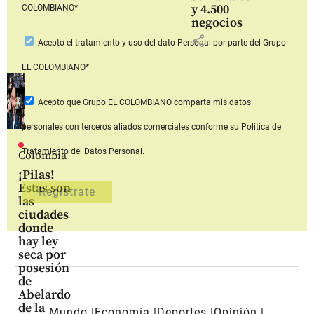
y 4.500
COLOMBIANO*
negocios
share
Acepto
el tratamiento y uso del dato Personal
por parte del Grupo
EL COLOMBIANO*
Acepto que Grupo EL COLOMBIANO
comparta mis datos
personales con terceros aliados comerciales
conforme su Política de
Tratamiento del Datos Personal.
Colombia
¡Pilas!
Estas son
las
ciudades
donde
hay ley
seca por
posesión
de
Abelardo
de la
Mundo
Economía
Deportes
Opinión