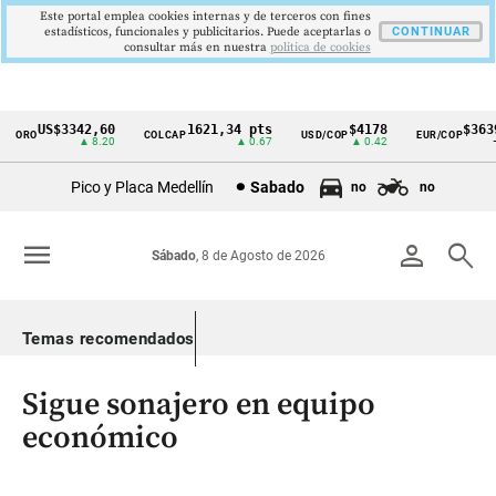
Este portal emplea cookies internas y de terceros con fines
estadísticos, funcionales y publicitarios. Puede aceptarlas o
CONTINUAR
consultar más en nuestra
politica de cookies
US$3342,60
1621,34 pts
$4178
$3639
ORO
COLCAP
USD/COP
EUR/COP
Cintillo
▲ 8.20
▲ 0.67
▲ 0.42
—
de
Pico y Placa Medellín
Sabado
no
no
indicadores
económicos
menu
person
search
Sábado
, 8 de Agosto de 2026
Colombia
Temas recomendados
Sigue sonajero en equipo
económico