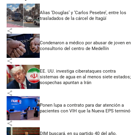
Alias ‘Douglas’ y ‘Carlos Pesebre’, entre los
trasladados de la cárcel de Itagüí
share
Condenaron a médico por abusar de joven en
consultorio del centro de Medellín
share
EE. UU. investiga ciberataques contra
sistemas de agua en al menos siete estados;
sospechas apuntan a Irán
share
Ponen lupa a contrato para dar atención a
pacientes con VIH que la Nueva EPS terminó
share
DIM buscará, en su partido 40 del año,