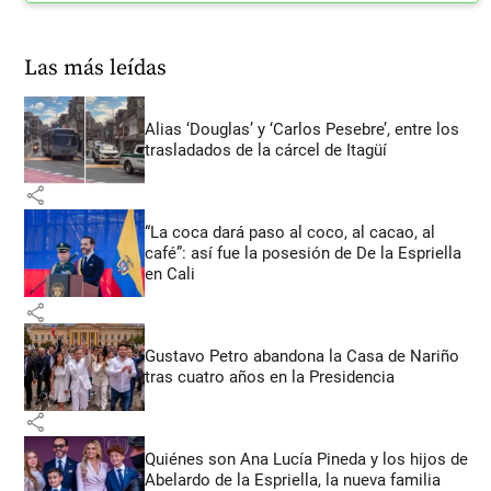
Las más leídas
Alias ‘Douglas’ y ‘Carlos Pesebre’, entre los
trasladados de la cárcel de Itagüí
share
“La coca dará paso al coco, al cacao, al
café”: así fue la posesión de De la Espriella
en Cali
share
Gustavo Petro abandona la Casa de Nariño
tras cuatro años en la Presidencia
share
Quiénes son Ana Lucía Pineda y los hijos de
Abelardo de la Espriella, la nueva familia