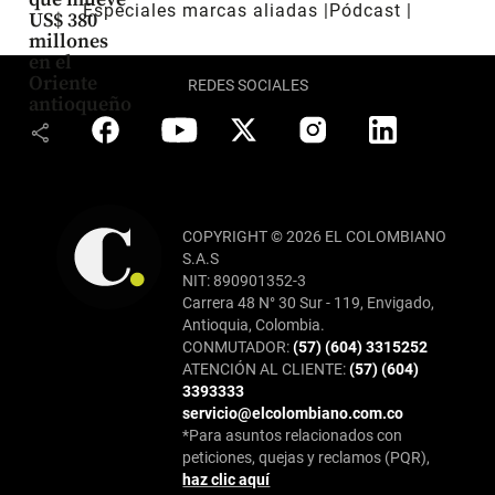
Especiales marcas aliadas
Pódcast
US$ 380
millones
en el
Oriente
REDES SOCIALES
antioqueño
share
COPYRIGHT © 2026 EL COLOMBIANO
S.A.S
NIT: 890901352-3
Carrera 48 N° 30 Sur - 119, Envigado,
Antioquia, Colombia.
CONMUTADOR:
(57) (604) 3315252
ATENCIÓN AL CLIENTE:
(57) (604)
3393333
servicio@elcolombiano.com.co
*Para asuntos relacionados con
peticiones, quejas y reclamos (PQR),
haz clic aquí