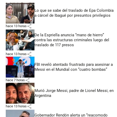
Lo que se sabe del traslado de Epa Colombia
a cárcel de Ibagué por presuntos privilegios
share
hace 13 horas
De la Espriella anuncia “mano de hierro”
contra las estructuras criminales luego del
traslado de 117 presos
share
hace 13 horas
FBI reveló atentado frustrado para asesinar a
Messi en el Mundial con “cuatro bombas”
share
hace 7 horas
Murió Jorge Messi, padre de Lionel Messi, en
Argentina
share
hace 13 horas
Gobernador Rendón alerta un “reacomodo