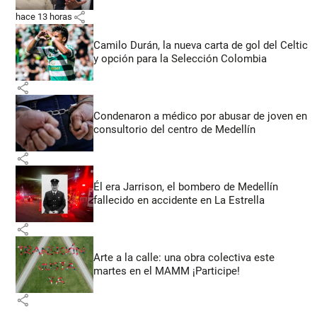
share
hace 13 horas
Camilo Durán, la nueva carta de gol del Celtic
y opción para la Selección Colombia
share
Condenaron a médico por abusar de joven en
consultorio del centro de Medellín
share
Él era Jarrison, el bombero de Medellín
fallecido en accidente en La Estrella
share
Arte a la calle: una obra colectiva este
martes en el MAMM ¡Participe!
share