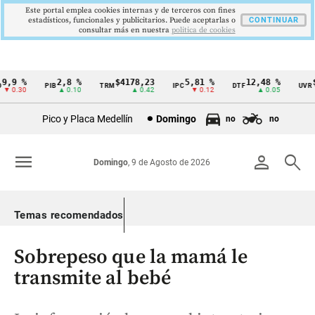
Este portal emplea cookies internas y de terceros con fines
estadísticos, funcionales y publicitarios. Puede aceptarlas o
CONTINUAR
consultar más en nuestra
politica de cookies
,9 %
2,8 %
$4178,23
5,81 %
12,48 %
$3
PIB
TRM
IPC
DTF
UVR
Cintillo
 0.30
▲ 0.10
▲ 0.42
▼ 0.12
▲ 0.05
de
Pico y Placa Medellín
Domingo
no
no
indicadores
económicos
menu
person
search
Domingo
, 9 de Agosto de 2026
Colombia
Temas recomendados
Sobrepeso que la mamá le
transmite al bebé