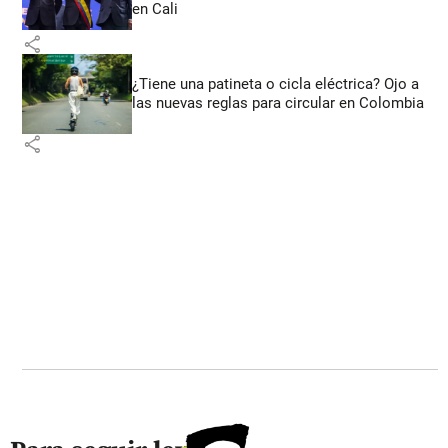
en Cali
share
¿Tiene una patineta o cicla eléctrica? Ojo a
las nuevas reglas para circular en Colombia
share