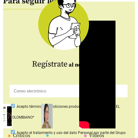
Para seguir leyendo
Regístrate
al newsletter
Acepto
términos y condiciones productos y servicios
Grupo EL
COLOMBIANO*
Acepto
el tratamiento y uso del dato Personal
por parte del Grupo
Críticos
Videos