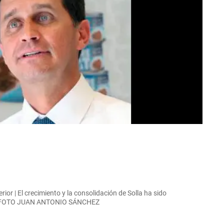
erior | El crecimiento y la consolidación de Solla ha sido
zco. FOTO JUAN ANTONIO SÁNCHEZ