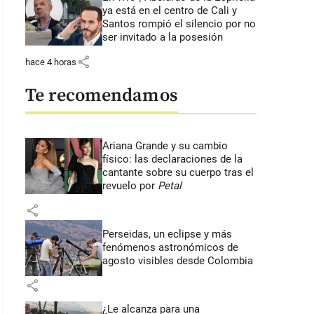
ya está en el centro de Cali y
Santos rompió el silencio por no
ser invitado a la posesión
share
hace 4 horas
Te recomendamos
Ariana Grande y su cambio
físico: las declaraciones de la
cantante sobre su cuerpo tras el
revuelo por
Petal
share
Perseidas, un eclipse y más
fenómenos astronómicos de
agosto visibles desde Colombia
share
¿Le alcanza para una