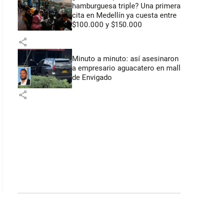
hamburguesa triple? Una primera
cita en Medellín ya cuesta entre
$100.000 y $150.000
share
Minuto a minuto: así asesinaron
a empresario aguacatero en mall
de Envigado
share