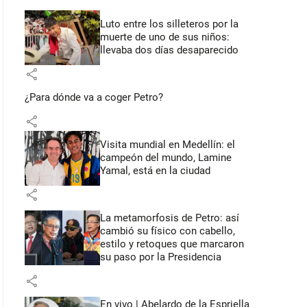
Luto entre los silleteros por la
muerte de uno de sus niños:
llevaba dos días desaparecido
share
¿Para dónde va a coger Petro?
share
Visita mundial en Medellín: el
campeón del mundo, Lamine
Yamal, está en la ciudad
share
La metamorfosis de Petro: así
cambió su físico con cabello,
estilo y retoques que marcaron
su paso por la Presidencia
share
En vivo | Abelardo de la Espriella