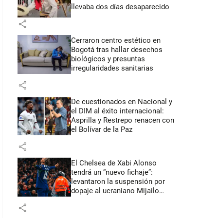
llevaba dos días desaparecido
share
Cerraron centro estético en
Bogotá tras hallar desechos
biológicos y presuntas
irregularidades sanitarias
share
De cuestionados en Nacional y
el DIM al éxito internacional:
Asprilla y Restrepo renacen con
el Bolívar de la Paz
share
El Chelsea de Xabi Alonso
tendrá un “nuevo fichaje”:
levantaron la suspensión por
dopaje al ucraniano Mijailo
Mudryk
share