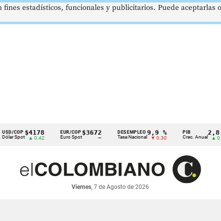
 fines estadísticos, funcionales y publicitarios. Puede aceptarlas
$4178
$3672
9,9 %
2,8 %
OP
EUR/COP
DESEMPLEO
PIB
pot
Euro Spot
Tasa Nacional
Crec. Anual
▲ 0.42
—
▼ 0.30
▲ 0.10
Viernes
, 7 de Agosto de 2026