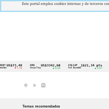
Este portal emplea cookies internas y de terceros con
S$73,48
US$3342,60
1621,34 pts
ORO
COLCAP
USD/C
Cintillo
Onza Troy
Índ. Bursátil
Dólar S
▼ 1.12
▲ 8.20
▲ 0.67
de
indicadores
graphic_eq
play_arrow
photo_camera
económicos
Colombia
Temas recomendados