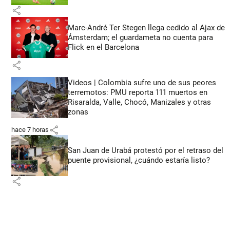
share
Marc-André Ter Stegen llega cedido al Ajax de
Ámsterdam; el guardameta no cuenta para
Flick en el Barcelona
share
Videos | Colombia sufre uno de sus peores
terremotos: PMU reporta 111 muertos en
Risaralda, Valle, Chocó, Manizales y otras
zonas
share
hace 7 horas
San Juan de Urabá protestó por el retraso del
puente provisional, ¿cuándo estaría listo?
share