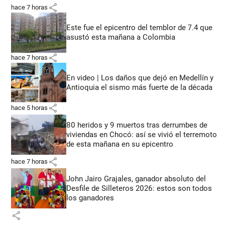
share
hace 7 horas
Este fue el epicentro del temblor de 7.4 que
asustó esta mañana a Colombia
share
hace 7 horas
En video | Los daños que dejó en Medellín y
Antioquia el sismo más fuerte de la década
share
hace 5 horas
80 heridos y 9 muertos tras derrumbes de
viviendas en Chocó: así se vivió el terremoto
de esta mañana en su epicentro
share
hace 7 horas
John Jairo Grajales, ganador absoluto del
Desfile de Silleteros 2026: estos son todos
los ganadores
share