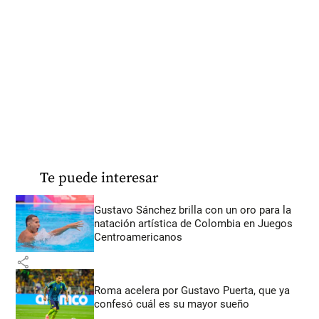
Te puede interesar
Gustavo Sánchez brilla con un oro para la
natación artística de Colombia en Juegos
Centroamericanos
share
Roma acelera por Gustavo Puerta, que ya
confesó cuál es su mayor sueño