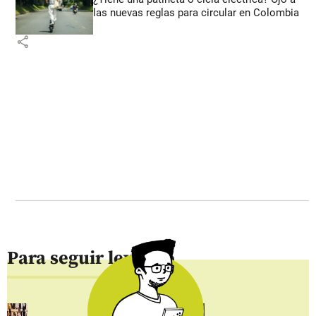
las nuevas reglas para circular en Colombia
share
Para seguir leyendo