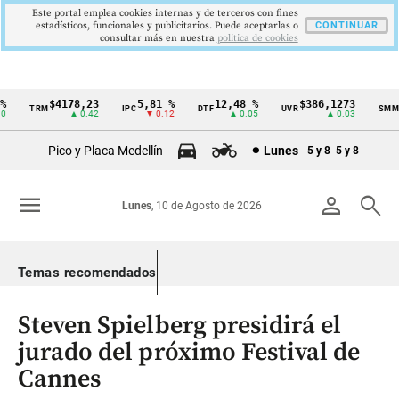
Este portal emplea cookies internas y de terceros con fines
estadísticos, funcionales y publicitarios. Puede aceptarlas o
CONTINUAR
consultar más en nuestra
politica de cookies
$4178,23
5,81 %
12,48 %
$386,1273
TRM
IPC
DTF
UVR
SMMLV
Cintillo
▲ 0.42
▼ 0.12
▲ 0.05
▲ 0.03
de
Pico y Placa Medellín
Lunes
5 y 8
5 y 8
indicadores
económicos
menu
person
search
Lunes
, 10 de Agosto de 2026
Colombia
Temas recomendados
Steven Spielberg presidirá el
jurado del próximo Festival de
Cannes