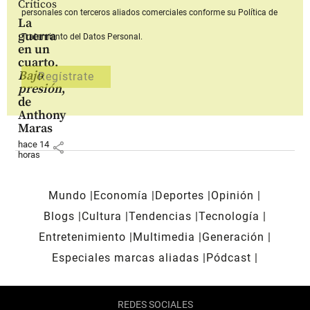
Críticos
personales con terceros aliados comerciales
conforme su Política de
La
guerra
Tratamiento del Datos Personal.
en un
cuarto.
Bajo
presión
,
de
Anthony
Maras
hace 14
share
horas
Mundo
Economía
Deportes
Opinión
Blogs
Cultura
Tendencias
Tecnología
Entretenimiento
Multimedia
Generación
Especiales marcas aliadas
Pódcast
REDES SOCIALES