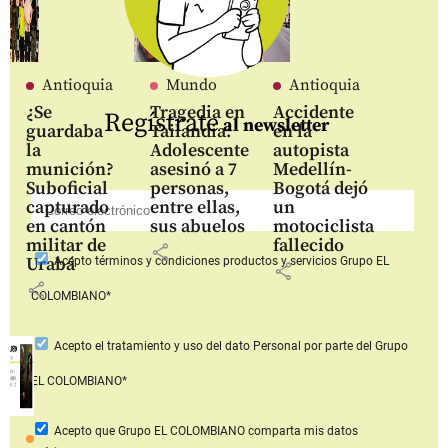
Antioquia
Mundo
Antioquia
¿Se
Tragedia en
Accidente
Regístrate
al newsletter
guardaba
Tailandia:
en la
la
Adolescente
autopista
munición?
asesinó a 7
Medellín-
Suboficial
personas,
Bogotá dejó
capturado
entre ellas,
un
en cantón
sus abuelos
motociclista
militar de
fallecido
share
Urabá
Acepto
términos y condiciones productos y servicios
Grupo EL
share
share
COLOMBIANO*
Acepto
el tratamiento y uso del dato Personal
por parte del Grupo
EL COLOMBIANO*
Acepto que Grupo EL COLOMBIANO
comparta mis datos