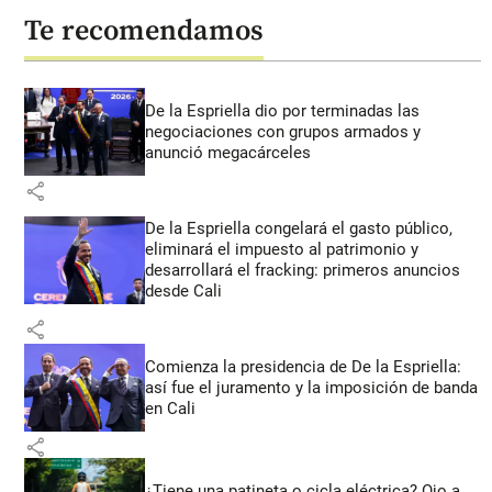
Te recomendamos
De la Espriella dio por terminadas las
negociaciones con grupos armados y
anunció megacárceles
share
De la Espriella congelará el gasto público,
eliminará el impuesto al patrimonio y
desarrollará el fracking: primeros anuncios
desde Cali
share
Comienza la presidencia de De la Espriella:
así fue el juramento y la imposición de banda
en Cali
share
¿Tiene una patineta o cicla eléctrica? Ojo a