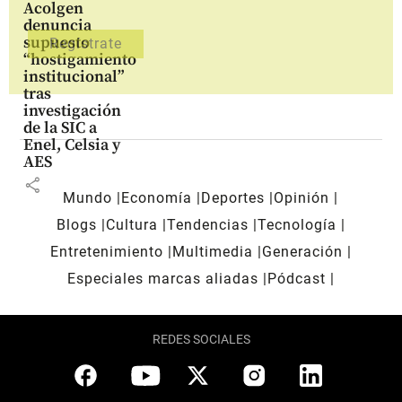
Acolgen
denuncia
supuesto
“hostigamiento
institucional”
tras
investigación
de la SIC a
Enel, Celsia y
AES
share
Mundo
Economía
Deportes
Opinión
Blogs
Cultura
Tendencias
Tecnología
Entretenimiento
Multimedia
Generación
Especiales marcas aliadas
Pódcast
REDES SOCIALES