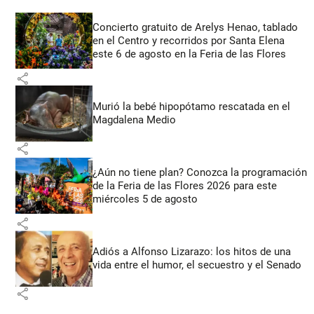
Concierto gratuito de Arelys Henao, tablado
en el Centro y recorridos por Santa Elena
este 6 de agosto en la Feria de las Flores
share
Murió la bebé hipopótamo rescatada en el
Magdalena Medio
share
¿Aún no tiene plan? Conozca la programación
de la Feria de las Flores 2026 para este
miércoles 5 de agosto
share
Adiós a Alfonso Lizarazo: los hitos de una
vida entre el humor, el secuestro y el Senado
share