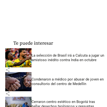
Te puede interesar
La selección de Brasil irá a Calcuta a jugar un
amistoso inédito contra India en octubre
share
Condenaron a médico por abusar de joven en
consultorio del centro de Medellín
share
Cerraron centro estético en Bogotá tras
hallar desechos biológicos y presuntas