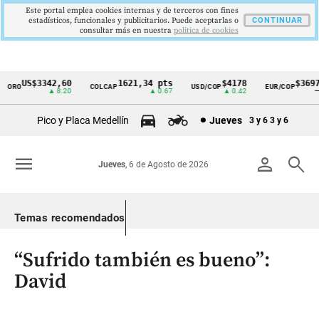
Este portal emplea cookies internas y de terceros con fines
estadísticos, funcionales y publicitarios. Puede aceptarlas o
CONTINUAR
consultar más en nuestra
politica de cookies
US$3342,60
1621,34 pts
$4178
$3697
ORO
COLCAP
USD/COP
EUR/COP
Cintillo
▲ 8.20
▲ 0.67
▲ 0.42
—
de
Pico y Placa Medellín
Jueves
3 y 6
3 y 6
indicadores
económicos
menu
person
search
Jueves
, 6 de Agosto de 2026
Colombia
Temas recomendados
“Sufrido también es bueno”:
David