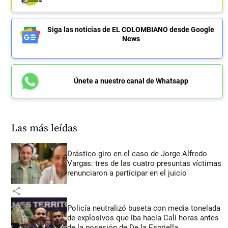
Siga las noticias de EL COLOMBIANO desde Google
News
Únete a nuestro canal de Whatsapp
Las más leídas
Drástico giro en el caso de Jorge Alfredo
Vargas: tres de las cuatro presuntas víctimas
renunciaron a participar en el juicio
share
Policía neutralizó buseta con media tonelada
de explosivos que iba hacia Cali horas antes
de la posesión de De la Espriella