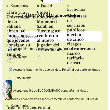
Economía
Fútbol
Economía
Claro y la
Video |
Regístrate
al newsletter
Empresas
Universidad
Locura por
de
de La
Mohamed
servicios
Sabana
Salah en
públicos
abren 160
Turquía; así
alertan
cupos para
recibieron
de cinco
que jóvenes
al nuevo
riesgos
consigan su
jugador del
del nuevo
primer
Trabzonspor
Acepto
términos y condiciones productos y servicios
Grupo EL
marco
empleo
share
tarifario
COLOMBIANO*
share
de aseo
share
Acepto
el tratamiento y uso del dato Personal
por parte del Grupo
EL COLOMBIANO*
Acepto que Grupo EL COLOMBIANO
comparta mis datos
personales con terceros aliados comerciales
conforme su Política de
Economía
Tratamiento del Datos Personal.