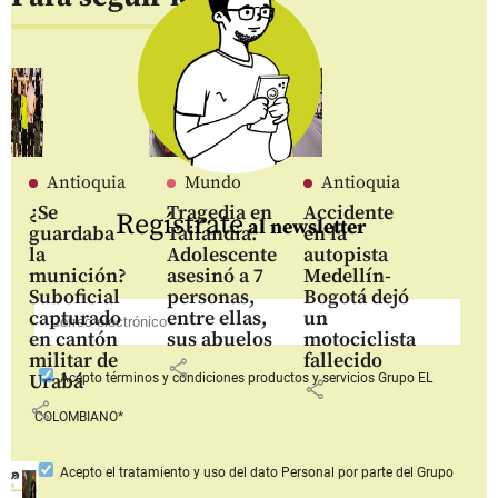
Antioquia
Mundo
Antioquia
¿Se
Tragedia en
Accidente
Regístrate
al newsletter
guardaba
Tailandia:
en la
la
Adolescente
autopista
munición?
asesinó a 7
Medellín-
Suboficial
personas,
Bogotá dejó
capturado
entre ellas,
un
en cantón
sus abuelos
motociclista
militar de
fallecido
share
Urabá
Acepto
términos y condiciones productos y servicios
Grupo EL
share
share
COLOMBIANO*
Acepto
el tratamiento y uso del dato Personal
por parte del Grupo