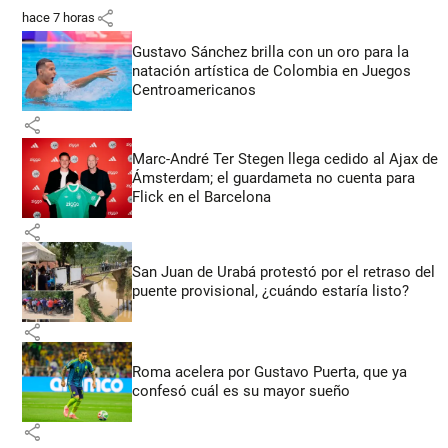
share
hace 7 horas
Gustavo Sánchez brilla con un oro para la
natación artística de Colombia en Juegos
Centroamericanos
share
Marc-André Ter Stegen llega cedido al Ajax de
Ámsterdam; el guardameta no cuenta para
Flick en el Barcelona
share
San Juan de Urabá protestó por el retraso del
puente provisional, ¿cuándo estaría listo?
share
Roma acelera por Gustavo Puerta, que ya
confesó cuál es su mayor sueño
share