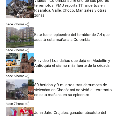
Videos | Colombia sufre uno de sus peores
terremotos: PMU reporta 111 muertos en
Risaralda, Valle, Chocó, Manizales y otras
zonas
share
hace 7 horas
Este fue el epicentro del temblor de 7.4 que
asustó esta mañana a Colombia
share
hace 7 horas
En video | Los daños que dejó en Medellín y
Antioquia el sismo más fuerte de la década
share
hace 5 horas
80 heridos y 9 muertos tras derrumbes de
viviendas en Chocó: así se vivió el terremoto
de esta mañana en su epicentro
share
hace 7 horas
John Jairo Grajales, ganador absoluto del