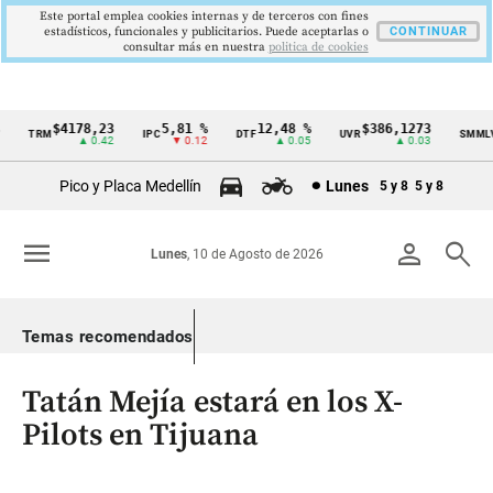
Este portal emplea cookies internas y de terceros con fines
estadísticos, funcionales y publicitarios. Puede aceptarlas o
CONTINUAR
consultar más en nuestra
politica de cookies
$4178,23
5,81 %
12,48 %
$386,1273
$
TRM
IPC
DTF
UVR
SMMLV
Cintillo
▲ 0.42
▼ 0.12
▲ 0.05
▲ 0.03
de
Pico y Placa Medellín
Lunes
5 y 8
5 y 8
indicadores
económicos
menu
person
search
Lunes
, 10 de Agosto de 2026
Colombia
Temas recomendados
Tatán Mejía estará en los X-
Pilots en Tijuana