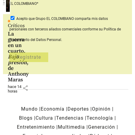
EL COLOMBIANO*
Acepto que Grupo EL COLOMBIANO
comparta mis datos
Críticos
personales con terceros aliados comerciales
conforme su Política de
La
guerra
Tratamiento del Datos Personal.
en un
cuarto.
Bajo
presión
,
de
Anthony
Maras
hace 14
share
horas
Mundo
Economía
Deportes
Opinión
Blogs
Cultura
Tendencias
Tecnología
Entretenimiento
Multimedia
Generación