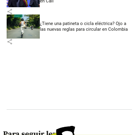
en Cali
share
¿Tiene una patineta o cicla eléctrica? Ojo a
las nuevas reglas para circular en Colombia
share
Para seguir leyendo