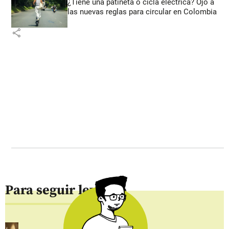
¿Tiene una patineta o cicla eléctrica? Ojo a
las nuevas reglas para circular en Colombia
share
Para seguir leyendo