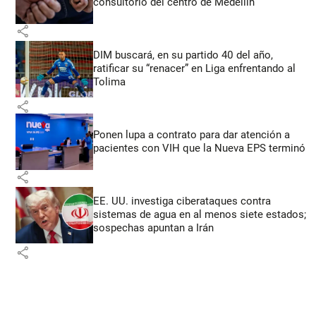
consultorio del centro de Medellín
share
DIM buscará, en su partido 40 del año,
ratificar su “renacer” en Liga enfrentando al
Tolima
share
Ponen lupa a contrato para dar atención a
pacientes con VIH que la Nueva EPS terminó
share
EE. UU. investiga ciberataques contra
sistemas de agua en al menos siete estados;
sospechas apuntan a Irán
share