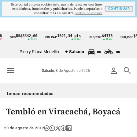
Este portal emplea cookies internas y de terceros con fines
estadísticos, funcionales y publicitarios. Puede aceptarlas o
CONTINUAR
consultar más en nuestra
politica de cookies
US$3342,60
1621,34 pts
$4178
$36
ORO
COLCAP
USD/COP
EUR/COP
Cintillo
▲ 8.20
▲ 0.67
▲ 0.42
de
Pico y Placa Medellín
Sabado
no
no
indicadores
económicos
menu
person
search
Sábado
, 8 de Agosto de 2026
Colombia
Temas recomendados
Tembló en Viracachá, Boyacá
20 de agosto de 2012