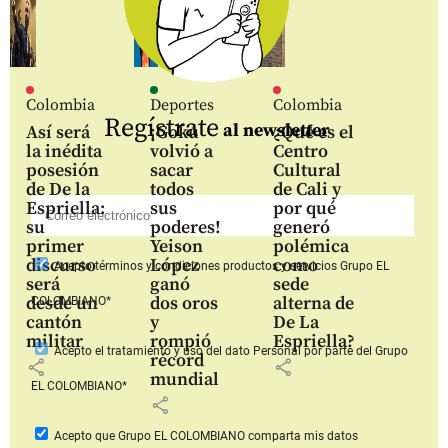
Colombia
Deportes
Colombia
Regístrate
al newsletter
Así será
¡Gokú
¿Qué es el
la inédita
volvió a
Centro
posesión
sacar
Cultural
de De la
todos
de Cali y
Espriella:
sus
por qué
su
poderes!
generó
primer
Yeison
polémica
discurso
López
como
Acepto
términos y condiciones productos y servicios
Grupo EL
será
ganó
sede
desde un
dos oros
alterna de
COLOMBIANO*
cantón
y
De La
militar
rompió
Espriella?
Acepto
el tratamiento y uso del dato Personal
por parte del Grupo
récord
share
share
mundial
EL COLOMBIANO*
share
Acepto que Grupo EL COLOMBIANO
comparta mis datos