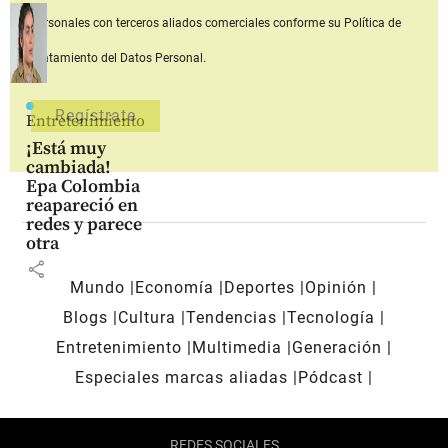
personales con terceros aliados comerciales
conforme su Política de
Tratamiento del Datos Personal.
Entretenimiento
¡Está muy
cambiada!
Epa Colombia
reapareció en
redes y parece
otra
share
Mundo
Economía
Deportes
Opinión
Blogs
Cultura
Tendencias
Tecnología
Entretenimiento
Multimedia
Generación
Especiales marcas aliadas
Pódcast
REDES SOCIALES