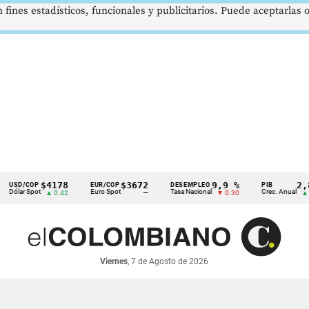
 fines estadísticos, funcionales y publicitarios. Puede aceptarlas
$4178
$3672
9,9 %
2,8 %
/COP
EUR/COP
DESEMPLEO
PIB
r Spot
Euro Spot
Tasa Nacional
Crec. Anual
▲ 0.42
—
▼ 0.30
▲ 0.10
Viernes
, 7 de Agosto de 2026