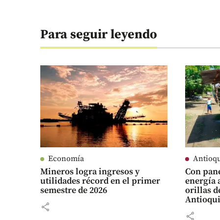
Para seguir leyendo
Economía
Antioq
Mineros logra ingresos y
Con pane
utilidades récord en el primer
energía 
semestre de 2026
orillas d
Antioqu
share
share