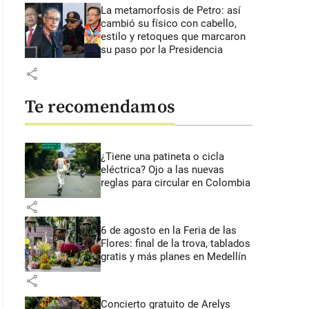
La metamorfosis de Petro: así
cambió su físico con cabello,
estilo y retoques que marcaron
su paso por la Presidencia
share
Te recomendamos
¿Tiene una patineta o cicla
eléctrica? Ojo a las nuevas
reglas para circular en Colombia
share
6 de agosto en la Feria de las
Flores: final de la trova, tablados
gratis y más planes en Medellín
share
Concierto gratuito de Arelys