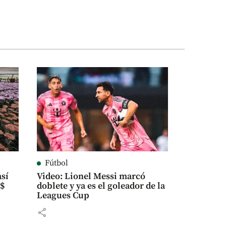
Fútbol
así
Video: Lionel Messi marcó
S$
doblete y ya es el goleador de la
Leagues Cup
share