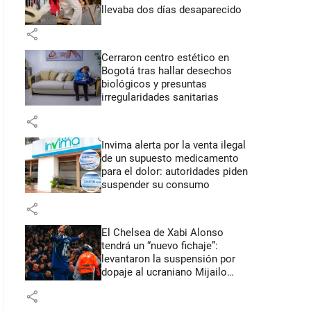
llevaba dos días desaparecido
share
Cerraron centro estético en
Bogotá tras hallar desechos
biológicos y presuntas
irregularidades sanitarias
share
Invima alerta por la venta ilegal
de un supuesto medicamento
para el dolor: autoridades piden
suspender su consumo
share
El Chelsea de Xabi Alonso
tendrá un “nuevo fichaje”:
levantaron la suspensión por
dopaje al ucraniano Mijailo
Mudryk
share