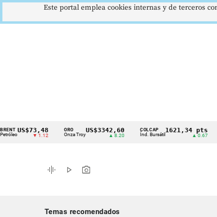
Este portal emplea cookies internas y de terceros con
US$73,48
US$3342,60
1621,34 pts
ORO
COLCAP
USD
Cintillo
o
Onza Troy
Índ. Bursátil
Dóla
▼ 1.12
▲ 8.20
▲ 0.67
de
indicadores
graphic_eq
play_arrow
photo_camera
económicos
Colombia
Temas recomendados