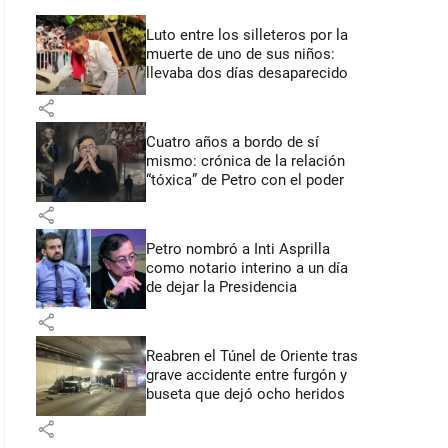
Luto entre los silleteros por la
muerte de uno de sus niños:
llevaba dos días desaparecido
share
Cuatro años a bordo de sí
mismo: crónica de la relación
“tóxica” de Petro con el poder
share
Petro nombró a Inti Asprilla
como notario interino a un día
de dejar la Presidencia
share
Reabren el Túnel de Oriente tras
grave accidente entre furgón y
buseta que dejó ocho heridos
share