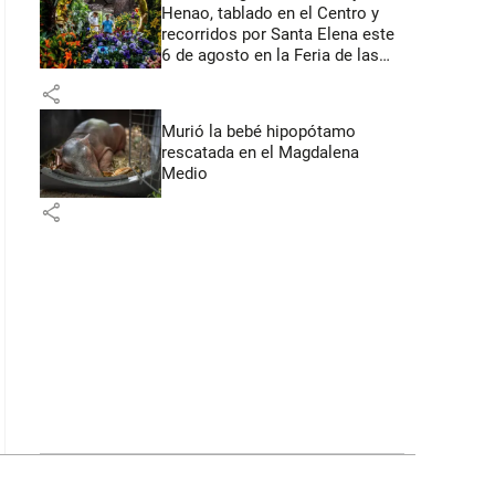
Henao, tablado en el Centro y
recorridos por Santa Elena este
6 de agosto en la Feria de las
Flores
share
Murió la bebé hipopótamo
rescatada en el Magdalena
Medio
share