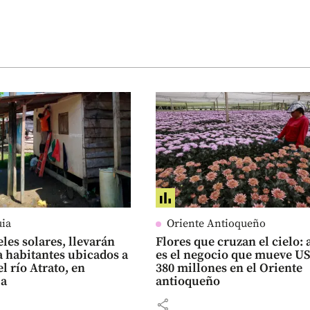
uia
Oriente Antioqueño
les solares, llevarán
Flores que cruzan el cielo: 
a habitantes ubicados a
es el negocio que mueve U
el río Atrato, en
380 millones en el Oriente
ia
antioqueño
share