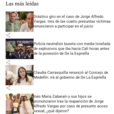
Las más leídas
Drástico giro en el caso de Jorge Alfredo
Vargas: tres de las cuatro presuntas víctimas
renunciaron a participar en el juicio
share
Policía neutralizó buseta con media tonelada
de explosivos que iba hacia Cali horas antes
de la posesión de De la Espriella
share
Claudia Carrasquilla renunció al Concejo de
Medellín: irá al gobierno de De La Espriella
share
Inés María Zabaraín y sus hijos se
pronunciaron tras la reaparición de Jorge
Alfredo Vargas por caso de presunto acoso
sexual, ¿qué dijeron?