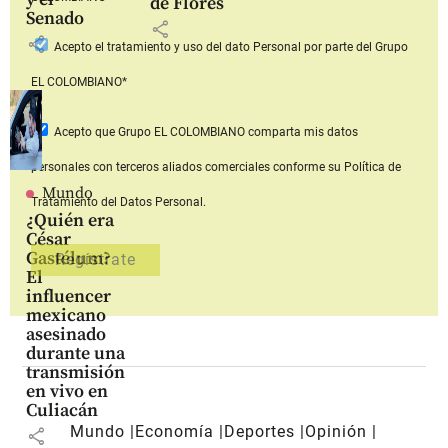
de Flores
Senado
share
share
Acepto
el tratamiento y uso del dato Personal
por parte del Grupo
EL COLOMBIANO*
Acepto que Grupo EL COLOMBIANO
comparta mis datos
personales con terceros aliados comerciales
conforme su Política de
Mundo
Tratamiento del Datos Personal.
¿Quién era
César
Gastélum?
El
influencer
mexicano
asesinado
durante una
transmisión
en vivo en
Culiacán
Mundo
Economía
Deportes
Opinión
share