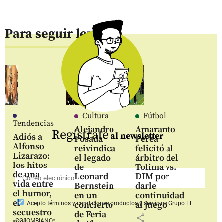
Para seguir leyendo
Cultura
Fútbol
Tendencias
Alejandro
Amaranto
Regístrate
al newsletter
Adiós a
Posada
Perea
Alfonso
reivindica
felicitó al
Lizarazo:
el legado
árbitro del
los hitos
de
Tolima vs.
de una
Leonard
DIM por
vida entre
Bernstein
darle
el humor,
en un
continuidad
el
concierto
al juego
Acepto
términos y condiciones productos y servicios
Grupo EL
secuestro
de Feria
share
y el
COLOMBIANO*