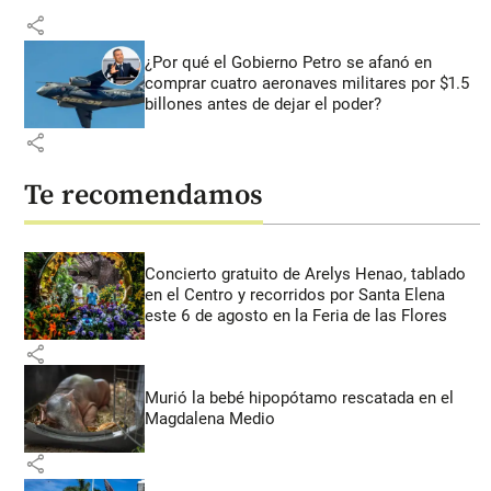
share
¿Por qué el Gobierno Petro se afanó en
comprar cuatro aeronaves militares por $1.5
billones antes de dejar el poder?
share
Te recomendamos
Concierto gratuito de Arelys Henao, tablado
en el Centro y recorridos por Santa Elena
este 6 de agosto en la Feria de las Flores
share
Murió la bebé hipopótamo rescatada en el
Magdalena Medio
share