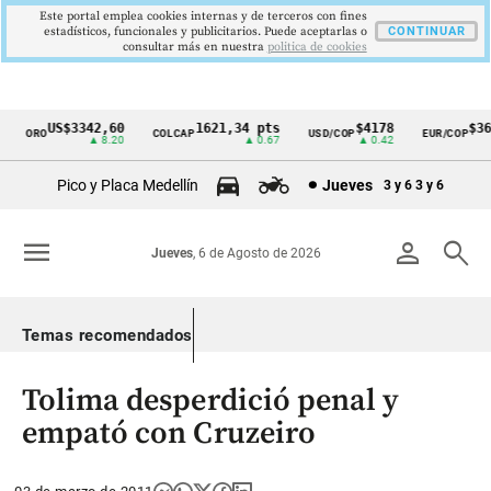
Este portal emplea cookies internas y de terceros con fines
estadísticos, funcionales y publicitarios. Puede aceptarlas o
CONTINUAR
consultar más en nuestra
politica de cookies
US$3342,60
1621,34 pts
$4178
$369
ORO
COLCAP
USD/COP
EUR/COP
Cintillo
▲ 8.20
▲ 0.67
▲ 0.42
de
Pico y Placa Medellín
Jueves
3 y 6
3 y 6
indicadores
económicos
menu
person
search
Jueves
, 6 de Agosto de 2026
Colombia
Temas recomendados
Tolima desperdició penal y
empató con Cruzeiro