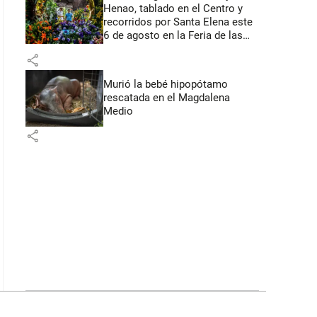
Henao, tablado en el Centro y
recorridos por Santa Elena este
6 de agosto en la Feria de las
Flores
share
Murió la bebé hipopótamo
rescatada en el Magdalena
Medio
share