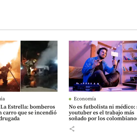
uia
Economía
 La Estrella: bomberos
No es futbolista ni médico: 
 carro que se incendió
youtuber es el trabajo más
adrugada
soñado por los colombiano
share