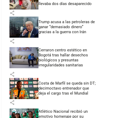
llevaba dos días desaparecido
share
Trump acusa a las petroleras de
ganar “demasiado dinero”
gracias a la guerra con Irán
share
Cerraron centro estético en
Bogotá tras hallar desechos
biológicos y presuntas
irregularidades sanitarias
share
Costa de Marfil se queda sin DT;
decimoctavo entrenador que
deja el cargo tras el Mundial
share
Atlético Nacional recibió un
emotivo homenaje por su