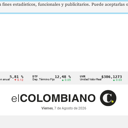
 fines estadísticos, funcionales y publicitarios. Puede aceptarlas
5,81 %
12,48 %
$386,1273
DTF
UVR
SMM
Dep. Término Fijo
Unidad Valor Real
Salar
▼ 0.12
▲ 0.05
▲ 0.03
Viernes
, 7 de Agosto de 2026