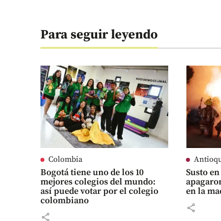
Para seguir leyendo
Colombia
Antioq
Bogotá tiene uno de los 10
Susto en
mejores colegios del mundo:
apagaron
así puede votar por el colegio
en la m
colombiano
share
share