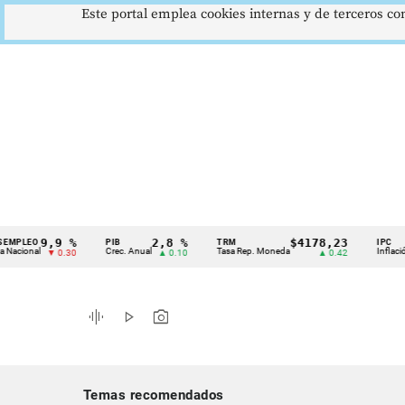
Este portal emplea cookies internas y de terceros con
9,9 %
2,8 %
$4178,23
O
PIB
TRM
IPC
Cintillo
al
Crec. Anual
Tasa Rep. Moneda
Inflación anual
▼ 0.30
▲ 0.10
▲ 0.42
de
indicadores
graphic_eq
play_arrow
photo_camera
económicos
Colombia
Temas recomendados