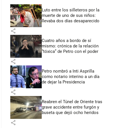
Luto entre los silleteros por la
muerte de uno de sus niños:
llevaba dos días desaparecido
share
Cuatro años a bordo de sí
mismo: crónica de la relación
“tóxica” de Petro con el poder
share
Petro nombró a Inti Asprilla
como notario interino a un día
de dejar la Presidencia
share
Reabren el Túnel de Oriente tras
grave accidente entre furgón y
buseta que dejó ocho heridos
share