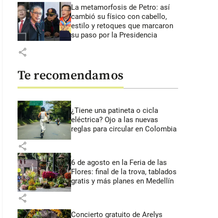
La metamorfosis de Petro: así
cambió su físico con cabello,
estilo y retoques que marcaron
su paso por la Presidencia
share
Te recomendamos
¿Tiene una patineta o cicla
eléctrica? Ojo a las nuevas
reglas para circular en Colombia
share
6 de agosto en la Feria de las
Flores: final de la trova, tablados
gratis y más planes en Medellín
share
Concierto gratuito de Arelys