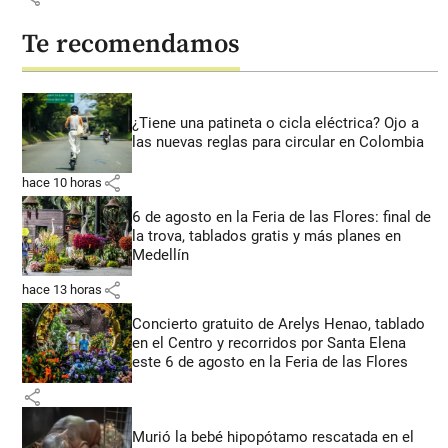
Te recomendamos
¿Tiene una patineta o cicla eléctrica? Ojo a
las nuevas reglas para circular en Colombia
share
hace 10 horas
6 de agosto en la Feria de las Flores: final de
la trova, tablados gratis y más planes en
Medellín
share
hace 13 horas
Concierto gratuito de Arelys Henao, tablado
en el Centro y recorridos por Santa Elena
este 6 de agosto en la Feria de las Flores
share
Murió la bebé hipopótamo rescatada en el