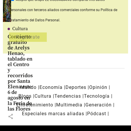
personales con terceros aliados comerciales
conforme su Política de
Tratamiento del Datos Personal.
Cultura
Concierto
gratuito
de Arelys
Henao,
tablado en
el Centro
y
recorridos
por Santa
Elena este
Mundo
Economía
Deportes
Opinión
6 de
Blogs
Cultura
Tendencias
Tecnología
agosto en
la Feria de
Entretenimiento
Multimedia
Generación
las Flores
Especiales marcas aliadas
Pódcast
share