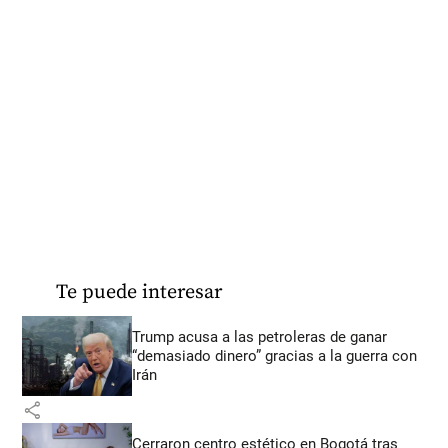
Te puede interesar
Trump acusa a las petroleras de ganar
“demasiado dinero” gracias a la guerra con
Irán
share
Cerraron centro estético en Bogotá tras