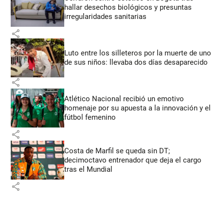
hallar desechos biológicos y presuntas
irregularidades sanitarias
share
Luto entre los silleteros por la muerte de uno
de sus niños: llevaba dos días desaparecido
share
Atlético Nacional recibió un emotivo
homenaje por su apuesta a la innovación y el
fútbol femenino
share
Costa de Marfil se queda sin DT;
decimoctavo entrenador que deja el cargo
tras el Mundial
share