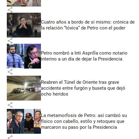
share
Cuatro años a bordo de sí mismo: crónica de
la relación “tóxica” de Petro con el poder
share
Petro nombró a Inti Asprilla como notario
interino a un día de dejar la Presidencia
share
Reabren el Túnel de Oriente tras grave
accidente entre furgón y buseta que dejó
ocho heridos
share
La metamorfosis de Petro: así cambió su
físico con cabello, estilo y retoques que
marcaron su paso por la Presidencia
share