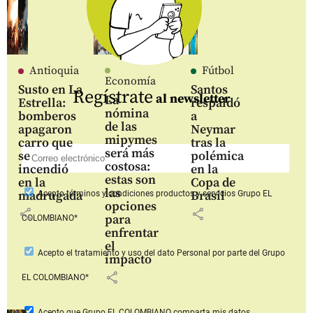
Antioquia
Fútbol
Economía
Susto en La
Santos
Regístrate
al newsletter
La
Estrella:
respaldó
nómina
bomberos
a
de las
apagaron
Neymar
mipymes
carro que
tras la
será más
se
polémica
costosa:
incendió
en la
estas son
en la
Copa de
las
madrugada
Brasil
Acepto
términos y condiciones productos y servicios
Grupo EL
opciones
share
share
para
COLOMBIANO*
enfrentar
el
Acepto
el tratamiento y uso del dato Personal
por parte del Grupo
impacto
share
EL COLOMBIANO*
Acepto que Grupo EL COLOMBIANO
comparta mis datos