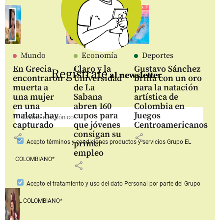
Mundo
Economía
Deportes
En Grecia
Claro y la
Gustavo Sánchez
Regístrate
al newsletter
encontraron
Universidad
brilla con un oro
muerta a
de La
para la natación
una mujer
Sabana
artística de
en una
abren 160
Colombia en
maleta: hay
cupos para
Juegos
capturado
que jóvenes
Centroamericanos
consigan su
share
share
primer
Acepto
términos y condiciones productos y servicios
Grupo EL
empleo
COLOMBIANO*
share
Acepto
el tratamiento y uso del dato Personal
por parte del Grupo
EL COLOMBIANO*