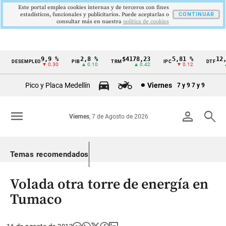
Este portal emplea cookies internas y de terceros con fines
estadísticos, funcionales y publicitarios. Puede aceptarlas o
CONTINUAR
consultar más en nuestra
politica de cookies
9,9 %
2,8 %
$4178,23
5,81 %
12,4
DESEMPLEO
PIB
TRM
IPC
DTF
Cintillo
▼ 0.30
▲ 0.10
▲ 0.42
▼ 0.12
▲ 
de
Pico y Placa Medellín
Viernes
7 y 9
7 y 9
indicadores
económicos
menu
person
search
Viernes
, 7 de Agosto de 2026
Colombia
Temas recomendados
Volada otra torre de energía en
Tumaco