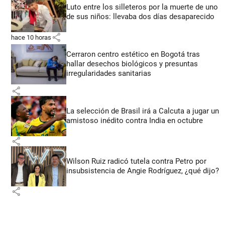
Luto entre los silleteros por la muerte de uno
de sus niños: llevaba dos días desaparecido
share
hace 10 horas
Cerraron centro estético en Bogotá tras
hallar desechos biológicos y presuntas
irregularidades sanitarias
share
La selección de Brasil irá a Calcuta a jugar un
amistoso inédito contra India en octubre
share
Wilson Ruiz radicó tutela contra Petro por
insubsistencia de Angie Rodríguez, ¿qué dijo?
share