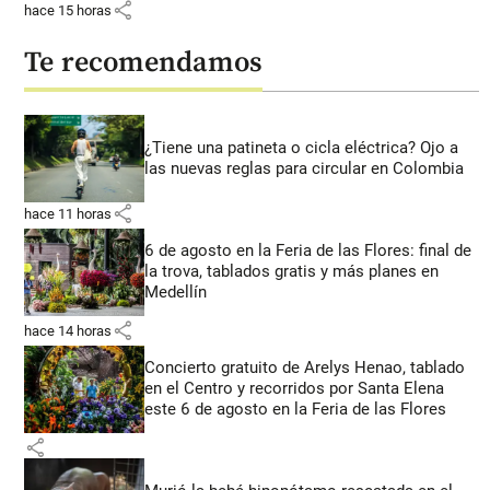
share
hace 15 horas
Te recomendamos
¿Tiene una patineta o cicla eléctrica? Ojo a
las nuevas reglas para circular en Colombia
share
hace 11 horas
6 de agosto en la Feria de las Flores: final de
la trova, tablados gratis y más planes en
Medellín
share
hace 14 horas
Concierto gratuito de Arelys Henao, tablado
en el Centro y recorridos por Santa Elena
este 6 de agosto en la Feria de las Flores
share