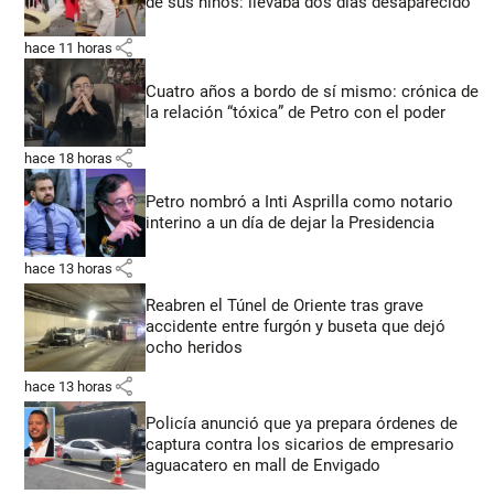
de sus niños: llevaba dos días desaparecido
share
hace 11 horas
Cuatro años a bordo de sí mismo: crónica de
la relación “tóxica” de Petro con el poder
share
hace 18 horas
Petro nombró a Inti Asprilla como notario
interino a un día de dejar la Presidencia
share
hace 13 horas
Reabren el Túnel de Oriente tras grave
accidente entre furgón y buseta que dejó
ocho heridos
share
hace 13 horas
Policía anunció que ya prepara órdenes de
captura contra los sicarios de empresario
aguacatero en mall de Envigado