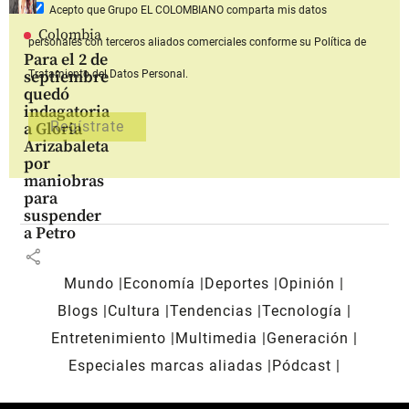
Acepto que Grupo EL COLOMBIANO
comparta mis datos
Colombia
personales con terceros aliados comerciales
conforme su Política de
Para el 2 de
septiembre
Tratamiento del Datos Personal.
quedó
indagatoria
a Gloria
Arizabaleta
por
maniobras
para
suspender
a Petro
share
Mundo
Economía
Deportes
Opinión
Blogs
Cultura
Tendencias
Tecnología
Entretenimiento
Multimedia
Generación
Especiales marcas aliadas
Pódcast