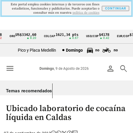
Este portal emplea cookies internas y de terceros con fines
estadísticos, funcionales y publicitarios. Puede aceptarlas o
CONTINUAR
consultar más en nuestra
politica de cookies
US$3342,60
1621,34 pts
$4178
$36
ORO
COLCAP
USD/COP
EUR/COP
Cintillo
▲ 8.20
▲ 0.67
▲ 0.42
de
Pico y Placa Medellín
Domingo
no
no
indicadores
económicos
menu
person
search
Domingo
, 9 de Agosto de 2026
Colombia
Temas recomendados
Ubicado laboratorio de cocaína
líquida en Caldas