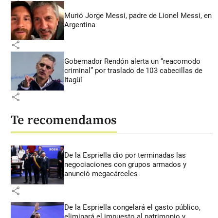
Murió Jorge Messi, padre de Lionel Messi, en
Argentina
share
Gobernador Rendón alerta un “reacomodo
criminal” por traslado de 103 cabecillas de
Itagüí
share
Te recomendamos
De la Espriella dio por terminadas las
negociaciones con grupos armados y
anunció megacárceles
share
De la Espriella congelará el gasto público,
eliminará el impuesto al patrimonio y