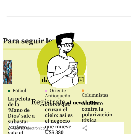
Para seguir leyendo
Fútbol
Oriente
Columnistas
Antioqueño
La pelota
Regístrate
al newsletter
Antídoto
Flores que
de la
contra la
cruzan el
‘Mano de
polarización
cielo: así es
Dios’ sale a
tóxica
el negocio
subasta:
que mueve
¿cuánto
share
US$ 380
vale el