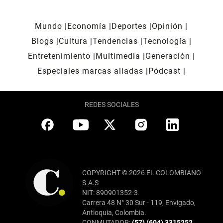
Mundo
Economía
Deportes
Opinión
Blogs
Cultura
Tendencias
Tecnología
Entretenimiento
Multimedia
Generación
Especiales marcas aliadas
Pódcast
REDES SOCIALES
COPYRIGHT © 2026 EL COLOMBIANO
S.A.S
NIT: 890901352-3
Carrera 48 N° 30 Sur - 119, Envigado,
Antioquia, Colombia.
CONMUTADOR:
(57) (604) 3315252