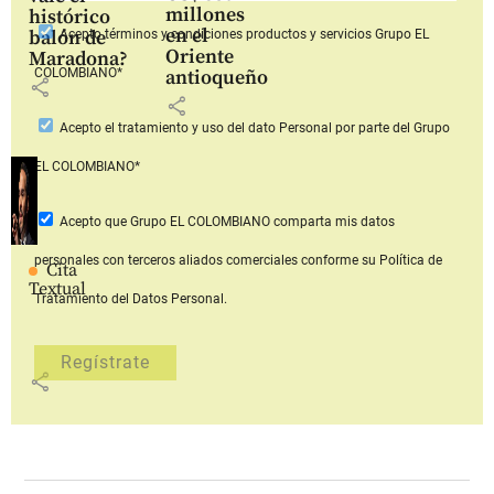
millones
histórico
en el
balón de
Acepto
términos y condiciones productos y servicios
Grupo EL
Oriente
Maradona?
COLOMBIANO*
antioqueño
share
share
Acepto
el tratamiento y uso del dato Personal
por parte del Grupo
EL COLOMBIANO*
Acepto que Grupo EL COLOMBIANO
comparta mis datos
personales con terceros aliados comerciales
conforme su Política de
Cita
Textual
Tratamiento del Datos Personal.
share