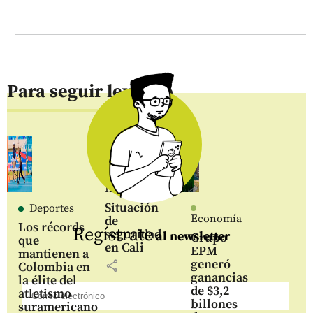
Para seguir leyendo
Inicio
Situación
Deportes
Economía
de
Los récords
Regístrate
seguridad
al newsletter
Grupo
que
en Cali
EPM
mantienen a
generó
share
Colombia en
ganancias
la élite del
de $3,2
atletismo
billones
suramericano