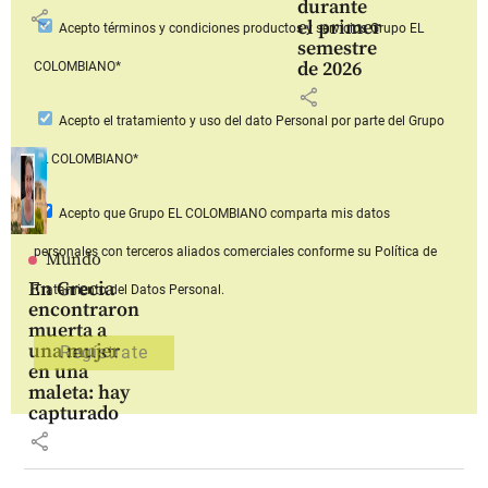
durante
share
el primer
Acepto
términos y condiciones productos y servicios
Grupo EL
semestre
de 2026
COLOMBIANO*
share
Acepto
el tratamiento y uso del dato Personal
por parte del Grupo
EL COLOMBIANO*
Acepto que Grupo EL COLOMBIANO
comparta mis datos
personales con terceros aliados comerciales
conforme su Política de
Mundo
En Grecia
Tratamiento del Datos Personal.
encontraron
muerta a
una mujer
en una
maleta: hay
capturado
share