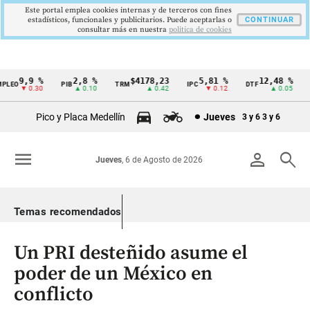
Este portal emplea cookies internas y de terceros con fines
estadísticos, funcionales y publicitarios. Puede aceptarlas o
CONTINUAR
consultar más en nuestra
politica de cookies
9,9 %
2,8 %
$4178,23
5,81 %
12,48 %
EO
PIB
TRM
IPC
DTF
UV
Cintillo
▼ 0.30
▲ 0.10
▲ 0.42
▼ 0.12
▲ 0.05
de
Pico y Placa Medellín
Jueves
3 y 6
3 y 6
indicadores
económicos
menu
person
search
Jueves
, 6 de Agosto de 2026
Colombia
Temas recomendados
Un PRI desteñido asume el
poder de un México en
conflicto