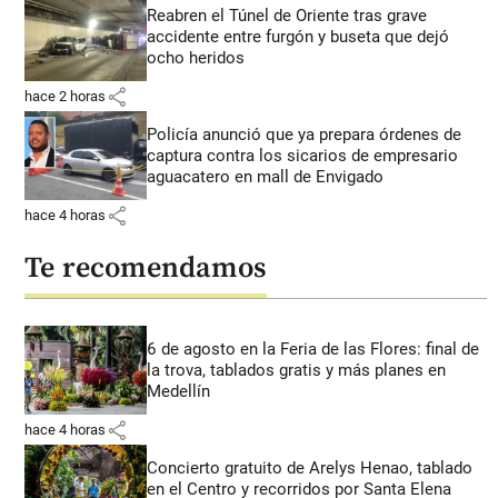
Reabren el Túnel de Oriente tras grave
accidente entre furgón y buseta que dejó
ocho heridos
share
hace 2 horas
Policía anunció que ya prepara órdenes de
captura contra los sicarios de empresario
aguacatero en mall de Envigado
share
hace 4 horas
Te recomendamos
6 de agosto en la Feria de las Flores: final de
la trova, tablados gratis y más planes en
Medellín
share
hace 4 horas
Concierto gratuito de Arelys Henao, tablado
en el Centro y recorridos por Santa Elena