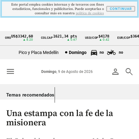
Este portal emplea cookies internas y de terceros con fines
estadísticos, funcionales y publicitarios. Puede aceptarlas o
CONTINUAR
consultar más en nuestra
politica de cookies
US$3342,60
1621,34 pts
$4178
$3648
ORO
COLCAP
USD/COP
EUR/COP
Cintillo
▲ 8.20
▲ 0.67
▲ 0.42
—
de
Pico y Placa Medellín
Domingo
no
no
indicadores
económicos
menu
person
search
Domingo
, 9 de Agosto de 2026
Colombia
Temas recomendados
Una estampa con la fe de la
misionera