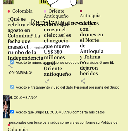
Colombia
Oriente
Antioquia
Antioqueño
¿Qué se
Regístrate
al newsletter
Ataques
Flores que
celebra el 7 de
con
cruzan el
agosto en
drones en
cielo: así es
Colombia? La
el Norte
el negocio
fecha que
de
que mueve
marcó el
Antioquia
US$ 380
rumbo de la
y Tolima
millones
Independencia
no
en el
Acepto
términos y condiciones productos y servicios
Grupo EL
share
dejaron
Oriente
heridos
COLOMBIANO*
antioqueño
share
share
Acepto
el tratamiento y uso del dato Personal
por parte del Grupo
EL COLOMBIANO*
Acepto que Grupo EL COLOMBIANO
comparta mis datos
personales con terceros aliados comerciales
conforme su Política de
Colombia