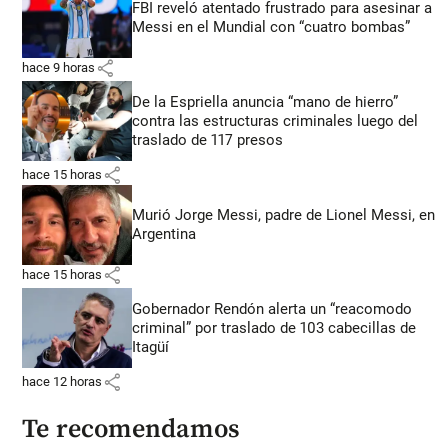
FBI reveló atentado frustrado para asesinar a
Messi en el Mundial con “cuatro bombas”
share
hace 9 horas
De la Espriella anuncia “mano de hierro”
contra las estructuras criminales luego del
traslado de 117 presos
share
hace 15 horas
Murió Jorge Messi, padre de Lionel Messi, en
Argentina
share
hace 15 horas
Gobernador Rendón alerta un “reacomodo
criminal” por traslado de 103 cabecillas de
Itagüí
share
hace 12 horas
Te recomendamos