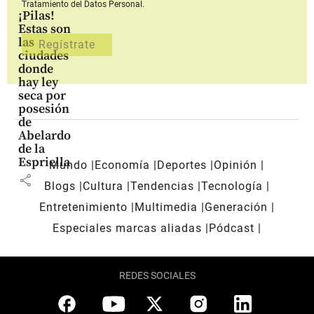
Tratamiento del Datos Personal.
¡Pilas!
Estas son
las
ciudades
donde
hay ley
seca por
posesión
de
Abelardo
de la
Espriella
Mundo
Economía
Deportes
Opinión
share
Blogs
Cultura
Tendencias
Tecnología
Entretenimiento
Multimedia
Generación
Especiales marcas aliadas
Pódcast
REDES SOCIALES