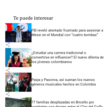
Te puede interesar
FBI reveló atentado frustrado para asesinar a
Messi en el Mundial con “cuatro bombas”
share
¿Estudiar una carrera tradicional o
convertirse en influencer? El nuevo dilema de
los jóvenes colombianos
share
Paipa y Pasonva, así suenan los nuevos
géneros musicales hechos en Colombia
share
77 familias desplazadas en Briceño por
combates con drones entre el Clan del Golfo