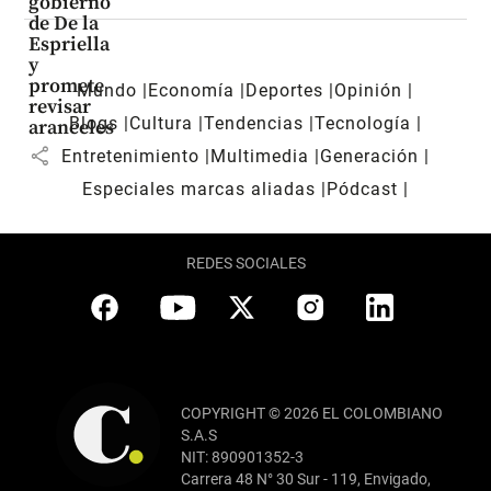
gobierno
de De la
Espriella
y
promete
Mundo
Economía
Deportes
Opinión
revisar
Blogs
Cultura
Tendencias
Tecnología
aranceles
share
Entretenimiento
Multimedia
Generación
Especiales marcas aliadas
Pódcast
REDES SOCIALES
COPYRIGHT © 2026 EL COLOMBIANO
S.A.S
NIT: 890901352-3
Carrera 48 N° 30 Sur - 119, Envigado,