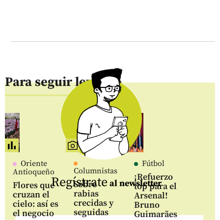
Para seguir leyendo
Oriente
Fútbol
Columnistas
Antioqueño
¡Refuerzo
Regístrate
al newsletter
Sobre
Flores que
top para el
rabias
cruzan el
Arsenal!
crecidas y
cielo: así es
Bruno
seguidas
el negocio
Guimarães