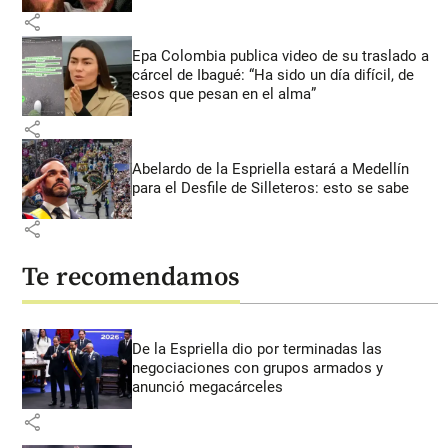
share
Epa Colombia publica video de su traslado a
cárcel de Ibagué: “Ha sido un día difícil, de
esos que pesan en el alma”
share
Abelardo de la Espriella estará a Medellín
para el Desfile de Silleteros: esto se sabe
share
Te recomendamos
De la Espriella dio por terminadas las
negociaciones con grupos armados y
anunció megacárceles
share