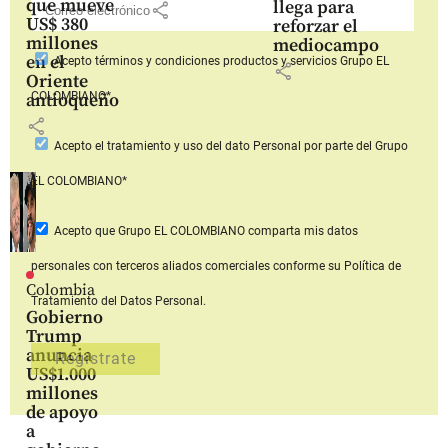
que mueve
llega para
share
US$ 380
reforzar el
millones
mediocampo
en el
Acepto
términos y condiciones productos y servicios
Grupo EL
share
Oriente
COLOMBIANO*
antioqueño
share
Acepto
el tratamiento y uso del dato Personal
por parte del Grupo
EL COLOMBIANO*
Acepto que Grupo EL COLOMBIANO
comparta mis datos
personales con terceros aliados comerciales
conforme su Política de
Colombia
Tratamiento del Datos Personal.
Gobierno
Trump
anuncia
US$1.000
millones
de apoyo
a