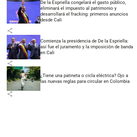
De la Espriella congelará el gasto público,
eliminará el impuesto al patrimonio y
desarrollará el fracking: primeros anuncios
desde Cali
share
Comienza la presidencia de De la Espriella:
así fue el juramento y la imposición de banda
en Cali
share
¿Tiene una patineta o cicla eléctrica? Ojo a
las nuevas reglas para circular en Colombia
share