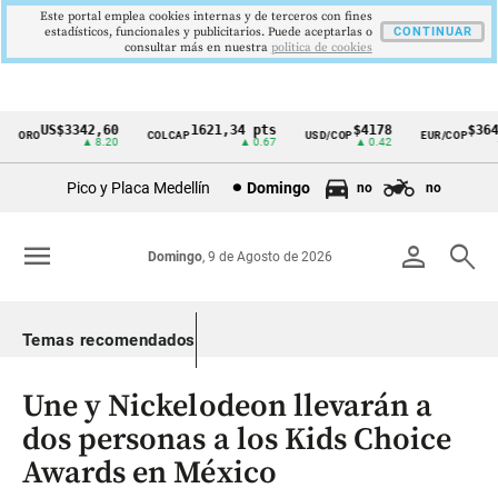
Este portal emplea cookies internas y de terceros con fines
estadísticos, funcionales y publicitarios. Puede aceptarlas o
CONTINUAR
consultar más en nuestra
politica de cookies
US$3342,60
1621,34 pts
$4178
$3648
ORO
COLCAP
USD/COP
EUR/COP
Cintillo
▲ 8.20
▲ 0.67
▲ 0.42
—
de
Pico y Placa Medellín
Domingo
no
no
indicadores
económicos
menu
person
search
Domingo
, 9 de Agosto de 2026
Colombia
Temas recomendados
Une y Nickelodeon llevarán a
dos personas a los Kids Choice
Awards en México