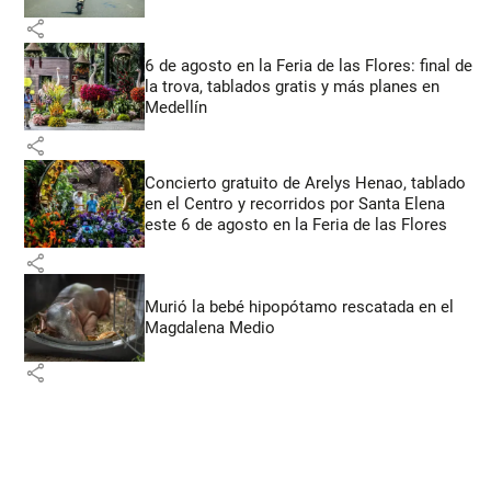
share
6 de agosto en la Feria de las Flores: final de
la trova, tablados gratis y más planes en
Medellín
share
Concierto gratuito de Arelys Henao, tablado
en el Centro y recorridos por Santa Elena
este 6 de agosto en la Feria de las Flores
share
Murió la bebé hipopótamo rescatada en el
Magdalena Medio
share