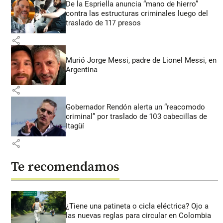
De la Espriella anuncia “mano de hierro”
contra las estructuras criminales luego del
traslado de 117 presos
share
Murió Jorge Messi, padre de Lionel Messi, en
Argentina
share
Gobernador Rendón alerta un “reacomodo
criminal” por traslado de 103 cabecillas de
Itagüí
share
Te recomendamos
¿Tiene una patineta o cicla eléctrica? Ojo a
las nuevas reglas para circular en Colombia