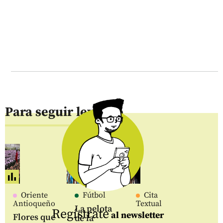
Para seguir leyendo
Oriente
Fútbol
Cita
Antioqueño
Textual
La pelota
Regístrate
al newsletter
Flores que
de la