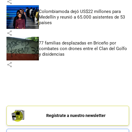
share
Colombiamoda dejó US$22 millones para
Medellín y reunió a 65.000 asistentes de 53
países
share
77 familias desplazadas en Briceño por
combates con drones entre el Clan del Golfo
y disidencias
share
Regístrate a nuestro newsletter