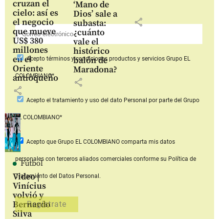
cruzan el
‘Mano de
cielo: así es
Dios’ sale a
share
el negocio
subasta:
que mueve
¿cuánto
US$ 380
vale el
millones
histórico
en el
balón de
Acepto
términos y condiciones productos y servicios
Grupo EL
Oriente
Maradona?
COLOMBIANO*
antioqueño
share
share
Acepto
el tratamiento y uso del dato Personal
por parte del Grupo
EL COLOMBIANO*
Acepto que Grupo EL COLOMBIANO
comparta mis datos
personales con terceros aliados comerciales
conforme su Política de
Fútbol
Video |
Tratamiento del Datos Personal.
Vinícius
volvió y
Bernardo
Silva