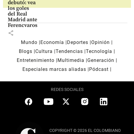
debutó: vea
los goles
del Real
Madrid ante
Ferencvaros
share
Mundo
Economía
Deportes
Opinión
Blogs
Cultura
Tendencias
Tecnología
Entretenimiento
Multimedia
Generación
Especiales marcas aliadas
Pódcast
REDES SOCIALES
COPYRIGHT © 2026 EL COLOMBIANO