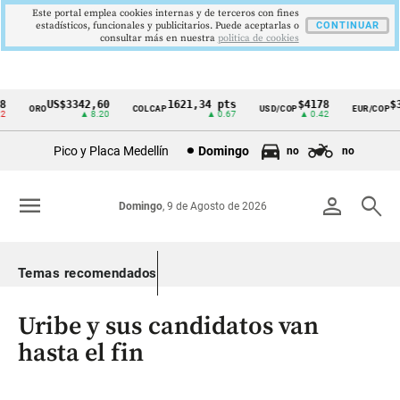
Este portal emplea cookies internas y de terceros con fines
estadísticos, funcionales y publicitarios. Puede aceptarlas o
CONTINUAR
consultar más en nuestra
politica de cookies
US$3342,60
1621,34 pts
$4178
$36
ORO
COLCAP
USD/COP
EUR/COP
Cintillo
▲ 8.20
▲ 0.67
▲ 0.42
de
Pico y Placa Medellín
Domingo
no
no
indicadores
económicos
menu
person
search
Domingo
, 9 de Agosto de 2026
Colombia
Temas recomendados
Uribe y sus candidatos van
hasta el fin