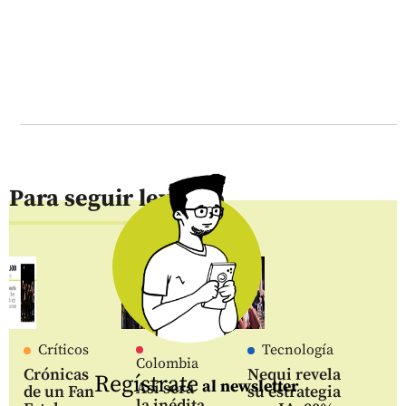
Para seguir leyendo
Críticos
Tecnología
Colombia
Crónicas
Nequi revela
Regístrate
al newsletter
Así será
de un Fan
su estrategia
la inédita