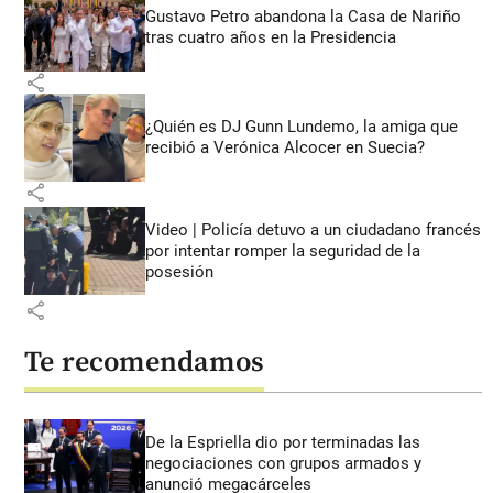
Gustavo Petro abandona la Casa de Nariño
tras cuatro años en la Presidencia
share
¿Quién es DJ Gunn Lundemo, la amiga que
recibió a Verónica Alcocer en Suecia?
share
Video | Policía detuvo a un ciudadano francés
por intentar romper la seguridad de la
posesión
share
Te recomendamos
De la Espriella dio por terminadas las
negociaciones con grupos armados y
anunció megacárceles