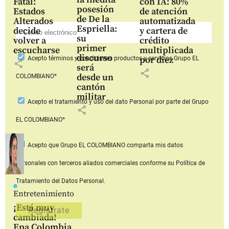
Fatal:
con IA: 80%
posesión
Estados
de atención
de De la
Alterados
automatizada
Espriella:
decide
y cartera de
su
volver a
crédito
primer
escucharse
multiplicada
discurso
por diez
Acepto
términos y condiciones productos y servicios
Grupo EL
share
será
share
desde un
COLOMBIANO*
cantón
militar
Acepto
el tratamiento y uso del dato Personal
por parte del Grupo
share
EL COLOMBIANO*
Acepto que Grupo EL COLOMBIANO
comparta mis datos
personales con terceros aliados comerciales
conforme su Política de
Tratamiento del Datos Personal.
Entretenimiento
¡Está muy
cambiada!
Epa Colombia