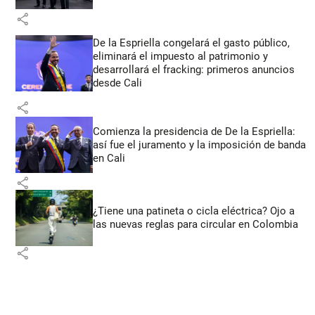
share
De la Espriella congelará el gasto público,
eliminará el impuesto al patrimonio y
desarrollará el fracking: primeros anuncios
desde Cali
share
Comienza la presidencia de De la Espriella:
así fue el juramento y la imposición de banda
en Cali
share
¿Tiene una patineta o cicla eléctrica? Ojo a
las nuevas reglas para circular en Colombia
share