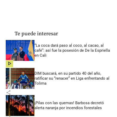
Te puede interesar
“La coca dará paso al coco, al cacao, al
café”: así fue la posesión de De la Espriella
en Cali
share
DIM buscará, en su partido 40 del año,
ratificar su “renacer” en Liga enfrentando al
Tolima
share
¡Pilas con las quemas! Barbosa decretó
alerta naranja por incendios forestales