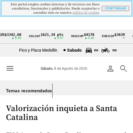
Este portal emplea cookies internas y de terceros con fines
estadísticos, funcionales y publicitarios. Puede aceptarlas o
CONTINUAR
consultar más en nuestra
politica de cookies
$3342,60
1621,34 pts
$4178
$3639
COLCAP
USD/COP
EUR/COP
DE
Cintillo
▲ 8.20
▲ 0.67
▲ 0.42
—
de
Pico y Placa Medellín
Sabado
no
no
indicadores
económicos
menu
person
search
Sábado
, 8 de Agosto de 2026
Colombia
Temas recomendados
Valorización inquieta a Santa
Catalina