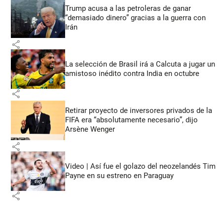
Trump acusa a las petroleras de ganar
“demasiado dinero” gracias a la guerra con
Irán
share
La selección de Brasil irá a Calcuta a jugar un
amistoso inédito contra India en octubre
share
Retirar proyecto de inversores privados de la
FIFA era “absolutamente necesario”, dijo
Arsène Wenger
share
Video | Así fue el golazo del neozelandés Tim
Payne en su estreno en Paraguay
share