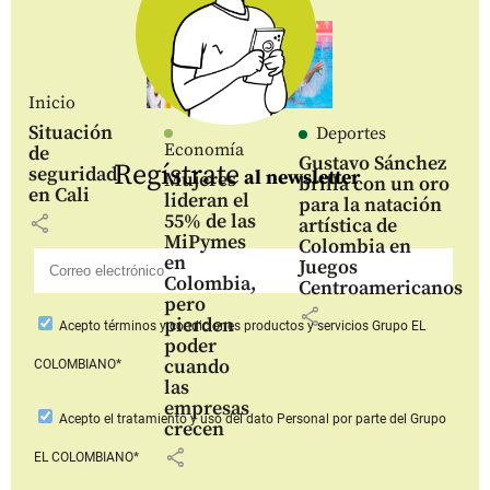
Inicio
Situación
Deportes
Economía
de
Gustavo Sánchez
Regístrate
seguridad
al newsletter
Mujeres
brilla con un oro
en Cali
lideran el
para la natación
55% de las
share
artística de
MiPymes
Colombia en
en
Juegos
Colombia,
Centroamericanos
pero
share
pierden
Acepto
términos y condiciones productos y servicios
Grupo EL
poder
cuando
COLOMBIANO*
las
empresas
Acepto
el tratamiento y uso del dato Personal
por parte del Grupo
crecen
share
EL COLOMBIANO*