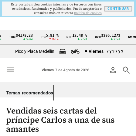
Este portal emplea cookies internas y de terceros con fines
estadísticos, funcionales y publicitarios. Puede aceptarlas o
CONTINUAR
consultar más en nuestra
politica de cookies
$4178,23
5,81 %
12,48 %
$386,1273
TRM
IPC
DTF
UVR
SMMLV
Cintillo
▲ 0.42
▼ 0.12
▲ 0.05
▲ 0.03
de
Pico y Placa Medellín
Viernes
7 y 9
7 y 9
indicadores
económicos
menu
person
search
Viernes
, 7 de Agosto de 2026
Colombia
Temas recomendados
Vendidas seis cartas del
príncipe Carlos a una de sus
amantes