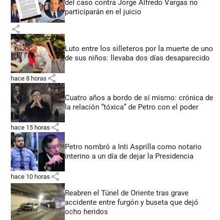
del caso contra Jorge Alfredo Vargas no
participarán en el juicio
share
Luto entre los silleteros por la muerte de uno
de sus niños: llevaba dos días desaparecido
share
hace 8 horas
Cuatro años a bordo de sí mismo: crónica de
la relación “tóxica” de Petro con el poder
share
hace 15 horas
Petro nombró a Inti Asprilla como notario
interino a un día de dejar la Presidencia
share
hace 10 horas
Reabren el Túnel de Oriente tras grave
accidente entre furgón y buseta que dejó
ocho heridos