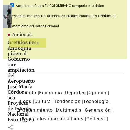
Acepto que Grupo EL COLOMBIANO
comparta mis datos
personales con terceros aliados comerciales
conforme su Política de
Tratamiento del Datos Personal.
Antioquia
Gremios de
Antioquia
piden al
Gobierno
que
ampliación
del
Aeropuerto
José María
Córdova
Mundo
Economía
Deportes
Opinión
sea
Blogs
Cultura
Tendencias
Tecnología
Proyecto
de Interés
Entretenimiento
Multimedia
Generación
Nacional
Especiales marcas aliadas
Pódcast
Estratégico
share