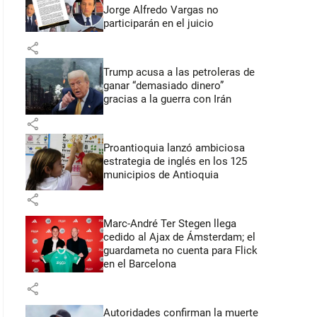
Jorge Alfredo Vargas no
participarán en el juicio
share
Trump acusa a las petroleras de
ganar “demasiado dinero”
gracias a la guerra con Irán
share
Proantioquia lanzó ambiciosa
estrategia de inglés en los 125
municipios de Antioquia
share
Marc-André Ter Stegen llega
cedido al Ajax de Ámsterdam; el
guardameta no cuenta para Flick
en el Barcelona
share
Autoridades confirman la muerte