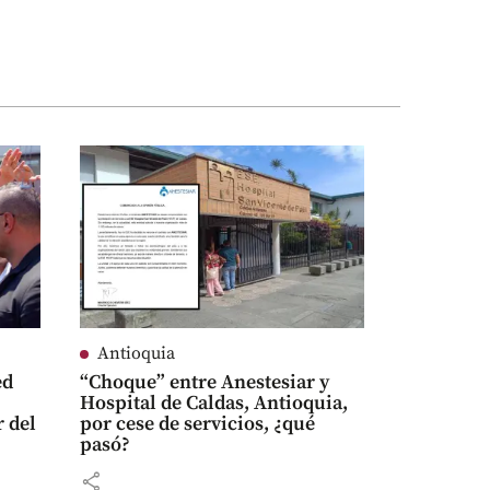
Antioquia
ed
“Choque” entre Anestesiar y
Hospital de Caldas, Antioquia,
r del
por cese de servicios, ¿qué
pasó?
share