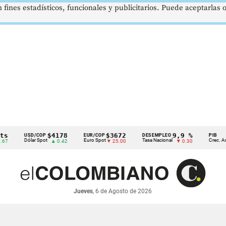
 fines estadísticos, funcionales y publicitarios. Puede aceptarlas
$4178
$3672
9,9 %
2
USD/COP
EUR/COP
DESEMPLEO
PIB
Dólar Spot
Euro Spot
Tasa Nacional
Crec. Anual
▲ 0.42
▼ 25.00
▼ 0.30
Jueves
, 6 de Agosto de 2026