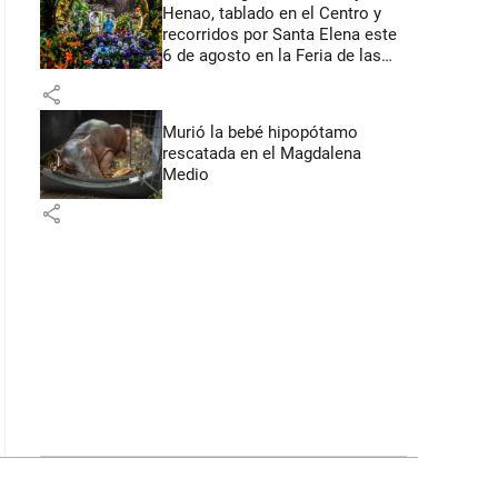
Henao, tablado en el Centro y
recorridos por Santa Elena este
6 de agosto en la Feria de las
Flores
share
Murió la bebé hipopótamo
rescatada en el Magdalena
Medio
share