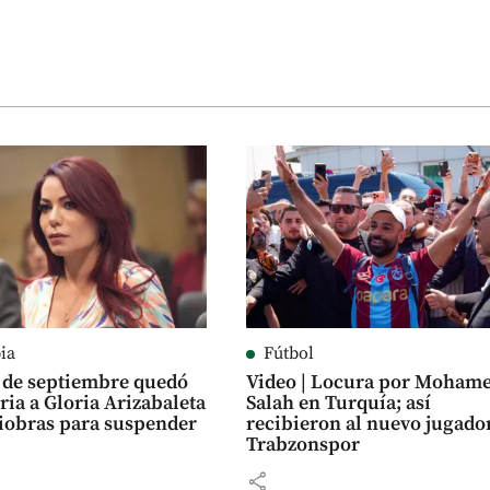
ia
Fútbol
2 de septiembre quedó
Video | Locura por Moham
ria a Gloria Arizabaleta
Salah en Turquía; así
iobras para suspender
recibieron al nuevo jugado
Trabzonspor
share