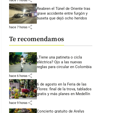
share
hace 7 horas
Reabren el Túnel de Oriente tras
grave accidente entre furgón y
buseta que dejó ocho heridos
share
hace 7 horas
Te recomendamos
¿Tiene una patineta o cicla
eléctrica? Ojo a las nuevas
reglas para circular en Colombia
share
hace 6 horas
6 de agosto en la Feria de las
Flores: final de la trova, tablados
gratis y más planes en Medellín
share
hace 9 horas
Concierto gratuito de Arelys