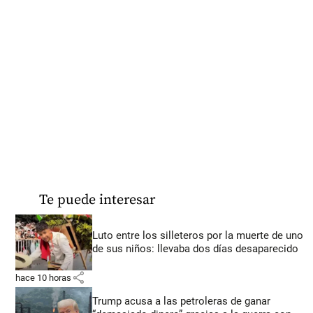
Te puede interesar
Luto entre los silleteros por la muerte de uno
de sus niños: llevaba dos días desaparecido
share
hace 10 horas
Trump acusa a las petroleras de ganar