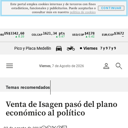
Este portal emplea cookies internas y de terceros con fines
estadísticos, funcionales y publicitarios. Puede aceptarlas o
CONTINUAR
consultar más en nuestra
politica de cookies
US$3342,60
1621,34 pts
$4178
$3672
O
COLCAP
USD/COP
EUR/COP
Cintillo
▲ 8.20
▲ 0.67
▲ 0.42
—
de
Pico y Placa Medellín
Viernes
7 y 9
7 y 9
indicadores
económicos
menu
person
search
Viernes
, 7 de Agosto de 2026
Colombia
Temas recomendados
Venta de Isagen pasó del plano
económico al político