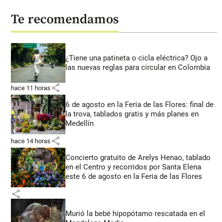
Te recomendamos
¿Tiene una patineta o cicla eléctrica? Ojo a
las nuevas reglas para circular en Colombia
share
hace 11 horas
6 de agosto en la Feria de las Flores: final de
la trova, tablados gratis y más planes en
Medellín
share
hace 14 horas
Concierto gratuito de Arelys Henao, tablado
en el Centro y recorridos por Santa Elena
este 6 de agosto en la Feria de las Flores
share
Murió la bebé hipopótamo rescatada en el