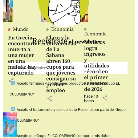
Mundo
Economía
Economía
En Grecia
Claro y la
Regístrate
al newsletter
Mineros
encontraron
Universidad
logra
muerta a
de La
ingresos
una mujer
Sabana
y
en una
abren 160
utilidades
maleta: hay
cupos para
récord en
capturado
que jóvenes
el primer
consigan su
share
semestre
primer
Acepto
términos y condiciones productos y servicios
Grupo EL
de 2026
empleo
COLOMBIANO*
hace 10
share
share
horas
Acepto
el tratamiento y uso del dato Personal
por parte del Grupo
EL COLOMBIANO*
Acepto que Grupo EL COLOMBIANO
comparta mis datos