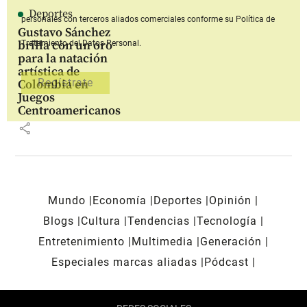
Deportes
personales con terceros aliados comerciales
conforme su Política de
Gustavo Sánchez
brilla con un oro
Tratamiento del Datos Personal.
para la natación
artística de
Colombia en
Juegos
Centroamericanos
share
Mundo
Economía
Deportes
Opinión
Blogs
Cultura
Tendencias
Tecnología
Entretenimiento
Multimedia
Generación
Especiales marcas aliadas
Pódcast