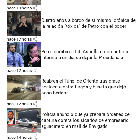
share
hace 10 horas
Cuatro años a bordo de sí mismo: crónica de
la relación “tóxica” de Petro con el poder
share
hace 17 horas
Petro nombró a Inti Asprilla como notario
interino a un día de dejar la Presidencia
share
hace 12 horas
Reabren el Túnel de Oriente tras grave
accidente entre furgón y buseta que dejó
ocho heridos
share
hace 12 horas
Policía anunció que ya prepara órdenes de
captura contra los sicarios de empresario
aguacatero en mall de Envigado
share
hace 14 horas