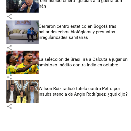
“demasiado dinero” gracias a la guerra con
Irán
share
Cerraron centro estético en Bogotá tras
hallar desechos biológicos y presuntas
irregularidades sanitarias
share
La selección de Brasil irá a Calcuta a jugar un
amistoso inédito contra India en octubre
share
Wilson Ruiz radicó tutela contra Petro por
insubsistencia de Angie Rodríguez, ¿qué dijo?
share