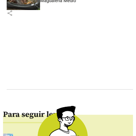
Magdalena Medio
share
Para seguir leyendo