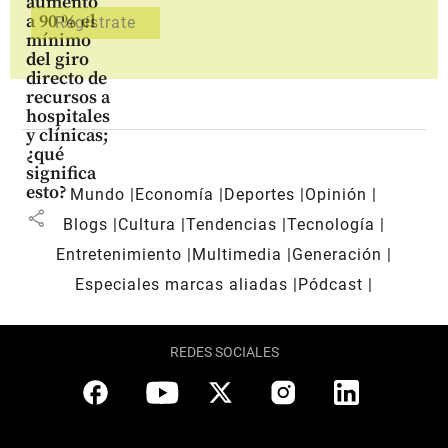
aumentó
a 90 % el
mínimo
del giro
directo de
recursos a
hospitales
y clínicas;
¿qué
significa
esto?
Mundo
Economía
Deportes
Opinión
share
Blogs
Cultura
Tendencias
Tecnología
Entretenimiento
Multimedia
Generación
Especiales marcas aliadas
Pódcast
REDES SOCIALES