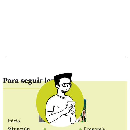
Para seguir leyendo
Inicio
Situación
Economía