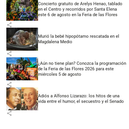
Concierto gratuito de Arelys Henao, tablado
en el Centro y recorridos por Santa Elena
este 6 de agosto en la Feria de las Flores
share
Murió la bebé hipopótamo rescatada en el
Magdalena Medio
share
¿Aún no tiene plan? Conozca la programación
de la Feria de las Flores 2026 para este
miércoles 5 de agosto
share
Adiós a Alfonso Lizarazo: los hitos de una
vida entre el humor, el secuestro y el Senado
share