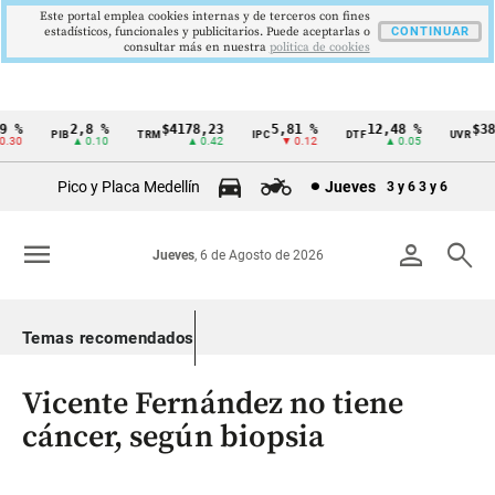
Este portal emplea cookies internas y de terceros con fines
estadísticos, funcionales y publicitarios. Puede aceptarlas o
CONTINUAR
consultar más en nuestra
politica de cookies
%
2,8 %
$4178,23
5,81 %
12,48 %
$386
PIB
TRM
IPC
DTF
UVR
Cintillo
30
▲ 0.10
▲ 0.42
▼ 0.12
▲ 0.05
de
Pico y Placa Medellín
Jueves
3 y 6
3 y 6
indicadores
económicos
menu
person
search
Jueves
, 6 de Agosto de 2026
Colombia
Temas recomendados
Vicente Fernández no tiene
cáncer, según biopsia