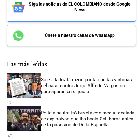
Siga las noticias de EL COLOMBIANO desde Google
News
Únete a nuestro canal de Whatsapp
Las más leídas
Sale a la luz la razón por la que las víctimas
del caso contra Jorge Alfredo Vargas no
participarán en el juicio
share
Policía neutralizó buseta con media tonelada
de explosivos que iba hacia Cali horas antes
de la posesión de De la Espriella
share