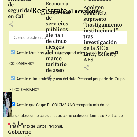
Economía
de
Acolgen
Regístrate
seguridad
al newsletter
Empresas
denuncia
en Cali
de
supuesto
servicios
share
“hostigamiento
públicos
institucional”
alertan
tras
de cinco
investigación
riesgos
de la SIC a
del nuevo
Enel, Celsia y
Acepto
términos y condiciones productos y servicios
Grupo EL
marco
AES
tarifario
COLOMBIANO*
share
de aseo
share
Acepto
el tratamiento y uso del dato Personal
por parte del Grupo
EL COLOMBIANO*
Acepto que Grupo EL COLOMBIANO
comparta mis datos
personales con terceros aliados comerciales
conforme su Política de
Salud
Tratamiento del Datos Personal.
Gobierno