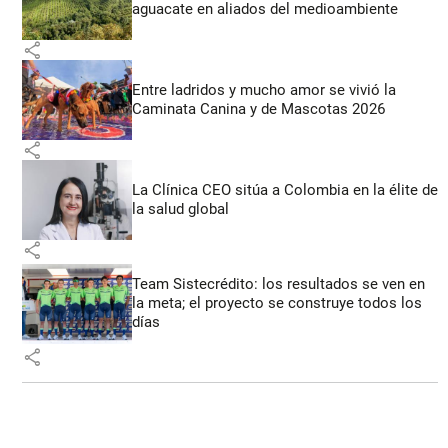
aguacate en aliados del medioambiente
share
Entre ladridos y mucho amor se vivió la
Caminata Canina y de Mascotas 2026
share
La Clínica CEO sitúa a Colombia en la élite de
la salud global
share
Team Sistecrédito: los resultados se ven en
la meta; el proyecto se construye todos los
días
share