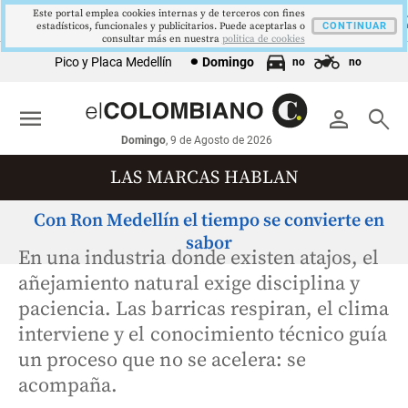
Este portal emplea cookies internas y de terceros con fines
US$73,48
US$3342,60
1621,34 pts
$4178
BRENT
ORO
COLCAP
USD/COP
estadísticos, funcionales y publicitarios. Puede aceptarlas o
▼ 1.12
▲ 8.20
▲ 0.67
CONTINUAR
▲ 0.42
consultar más en nuestra
politica de cookies
Pico y Placa Medellín
Domingo
no
no
menu
person
search
Domingo
, 9 de Agosto de 2026
LAS MARCAS HABLAN
Con Ron Medellín el tiempo se convierte en
sabor
En una industria donde existen atajos, el
añejamiento natural exige disciplina y
paciencia. Las barricas respiran, el clima
interviene y el conocimiento técnico guía
un proceso que no se acelera: se
acompaña.