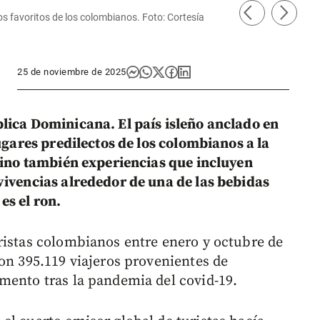
arrow_back_ios
arrow_forward_ios
os favoritos de los colombianos. Foto: Cortesía
Repúbl
25 de noviembre de 2025
lica Dominicana. El país isleño anclado en
lugares predilectos de los colombianos a la
 sino también experiencias que incluyen
vivencias alrededor de una de las bebidas
es el ron.
ristas colombianos entre enero y octubre de
on 395.119 viajeros provenientes de
mento tras la pandemia del covid-19.