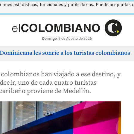
 fines estadísticos, funcionales y publicitarios. Puede aceptarlas
$3648
9,9 %
2,8 %
$4
COP
DESEMPLEO
PIB
TRM
Pico y Placa Medellín
Domingo
no
no
Spot
Tasa Nacional
Crec. Anual
Tasa Rep. Moneda
—
▼ 0.30
▲ 0.10
Domingo
, 9 de Agosto de 2026
Dominicana les sonríe a los turistas colombianos
 colombianos han viajado a ese destino, y
decir, uno de cada cuatro turistas
 caribeño proviene de Medellín.