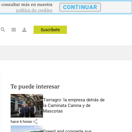
 o consultar más en nuestra
178,23
5,81 %
12,48 %
IPC
DTF
UVR
CONTINUAR
Inflación anual
Dep. Término Fijo
Unidad Valor R
▲ 0.42
▼ 0.12
▲ 0.05
politica de cookies
search
menu
person
Suscríbete
Te puede interesar
Tierragro: la empresa detrás de
la Caminata Canina y de
Mascotas
share
hace 6 horas
GreenLand convierte sus