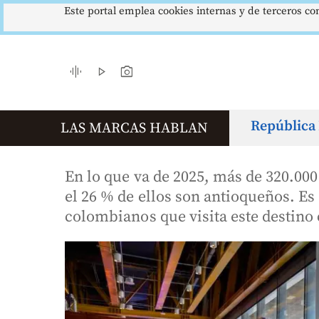
Este portal emplea cookies internas y de terceros con
US$3342,60
1621,34 pts
$4178
COLCAP
USD/COP
EUR/
Troy
Índ. Bursátil
Dólar Spot
Euro 
▲ 8.20
▲ 0.67
▲ 0.42
graphic_eq
play_arrow
photo_camera
República 
LAS MARCAS HABLAN
En lo que va de 2025, más de 320.000
el 26 % de ellos son antioqueños. Es 
colombianos que visita este destino