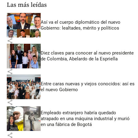
Las más leídas
Así va el cuerpo diplomático del nuevo
Gobierno: lealtades, mérito y políticos
share
Diez claves para conocer al nuevo presidente
de Colombia, Abelardo de la Espriella
share
Entre caras nuevas y viejos conocidos: así es
el nuevo Gobierno
share
Empleado extranjero habría quedado
atrapado en una máquina industrial y murió
en una fábrica de Bogotá
share