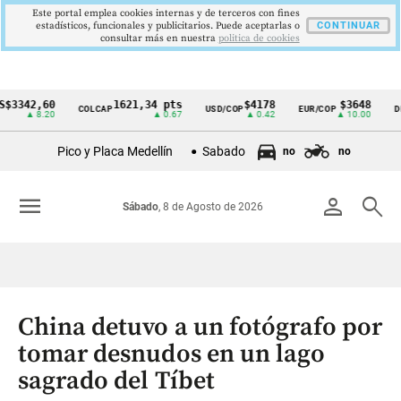
Este portal emplea cookies internas y de terceros con fines
estadísticos, funcionales y publicitarios. Puede aceptarlas o
CONTINUAR
consultar más en nuestra
politica de cookies
42,60
1621,34 pts
$4178
$3648
COLCAP
USD/COP
EUR/COP
DESEM
Cintillo
▲ 8.20
▲ 0.67
▲ 0.42
▲ 10.00
de
Pico y Placa Medellín
Sabado
no
no
indicadores
económicos
menu
person
search
Sábado
, 8 de Agosto de 2026
Colombia
China detuvo a un fotógrafo por
tomar desnudos en un lago
sagrado del Tíbet