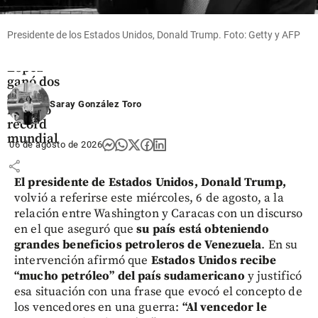
sacar
todos sus
Presidente de los Estados Unidos, Donald Trump. Foto: Getty y AFP
poderes!
Yeison
López
ganó dos
oros y
Saray González Toro
rompió
récord
mundial
06 de agosto de 2026
share
El presidente de Estados Unidos, Donald Trump,
volvió a referirse este miércoles, 6 de agosto, a la
relación entre Washington y Caracas con un discurso
en el que aseguró que
su país está obteniendo
grandes beneficios petroleros de Venezuela
. En su
intervención afirmó que
Estados Unidos recibe
“mucho petróleo” del país sudamericano
y justificó
esa situación con una frase que evocó el concepto de
los vencedores en una guerra:
“Al vencedor le