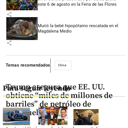
este 6 de agosto en la Feria de las Flores
share
Murió la bebé hipopótamo rescatada en el
Magdalena Medio
share
Temas recomendados
China
Trump asegura que EE. UU.
Para seguir leyendo
obtiene “miles de millones de
barriles” de petróleo de
Venezuela