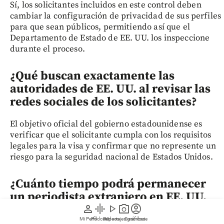
Sí, los solicitantes incluidos en este control deben
cambiar la configuración de privacidad de sus perfiles
para que sean públicos, permitiendo así que el
Departamento de Estado de EE. UU. los inspeccione
durante el proceso.
¿Qué buscan exactamente las
autoridades de EE. UU. al revisar las
redes sociales de los solicitantes?
El objetivo oficial del gobierno estadounidense es
verificar que el solicitante cumpla con los requisitos
legales para la visa y confirmar que no represente un
riesgo para la seguridad nacional de Estados Unidos.
¿Cuánto tiempo podrá permanecer
un periodista extranjero en EE. UU.
person
graphic_eq
play_arrow
photo_camera
account_circle
con las nuevas reglas?
Mi Perfil
Pódcast
Reportajes gráficos
Videos
Suscríbete