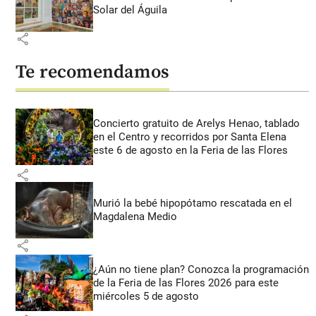
Solar del Águila
share
Te recomendamos
Concierto gratuito de Arelys Henao, tablado
en el Centro y recorridos por Santa Elena
este 6 de agosto en la Feria de las Flores
share
Murió la bebé hipopótamo rescatada en el
Magdalena Medio
share
¿Aún no tiene plan? Conozca la programación
de la Feria de las Flores 2026 para este
miércoles 5 de agosto