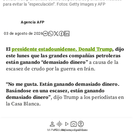
para evitar la “especulación”. Fotos: Getty Images y AFP
Agencia AFP
03 de agosto de 2026
El
presidente estadounidense, Donald Trump
, dijo
este lunes que las grandes compañías petroleras
están ganando “demasiado dinero”
a causa de la
escasez de crudo por la guerra en Irán.
“No me gusta. Están ganando demasiado dinero.
Basándose en una escasez, están ganando
demasiado dinero”
, dijo Trump a los periodistas en
la Casa Blanca.
person
graphic_eq
play_arrow
photo_camera
account_circle
Mi Perfil
Pódcast
Reportajes gráficos
Videos
Suscríbete