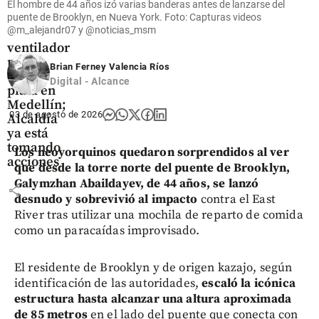
golpeó a
El hombre de 44 años izó varias banderas antes de lanzarse del
su abuela
puente de Brooklyn, en Nueva York. Foto: Capturas videos
@m_alejandr07 y @noticias_msm
con un
ventilador
por no
Brian Ferney Valencia Ríos
darle
Digital - Alcance
plata en
Medellín;
03 de agosto de 2026
Alcaldía
ya está
tomando
Los neoyorquinos quedaron sorprendidos al ver
acciones
que desde la torre norte del puente de Brooklyn,
Galymzhan Abaildayev, de 44 años, se lanzó
share
desnudo y sobrevivió al impacto
contra el East
River tras utilizar una mochila de reparto de comida
como un paracaídas improvisado.
El residente de Brooklyn y de origen kazajo, según
identificación de las autoridades,
escaló la icónica
estructura hasta alcanzar una altura aproximada
de 85 metros
en el lado del puente que conecta con