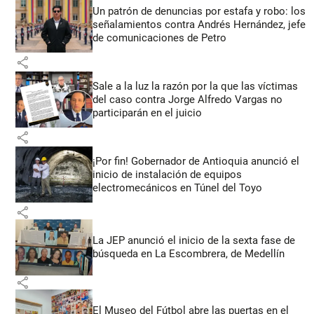
Un patrón de denuncias por estafa y robo: los
señalamientos contra Andrés Hernández, jefe
de comunicaciones de Petro
share
Sale a la luz la razón por la que las víctimas
del caso contra Jorge Alfredo Vargas no
participarán en el juicio
share
¡Por fin! Gobernador de Antioquia anunció el
inicio de instalación de equipos
electromecánicos en Túnel del Toyo
share
La JEP anunció el inicio de la sexta fase de
búsqueda en La Escombrera, de Medellín
share
El Museo del Fútbol abre las puertas en el