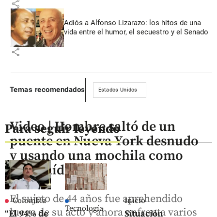
share
Adiós a Alfonso Lizarazo: los hitos de una
vida entre el humor, el secuestro y el Senado
share
Temas recomendados
Estados Unidos
Video | Hombre saltó de un
Para seguir leyendo
puente en Nueva York desnudo
y usando una mochila como
paracaídas
El sujeto de 44 años fue aprehendido
Colombia
Inicio
Tecnología
luego de su acto y ahora enfrenta varios
“El 94% de
Situación