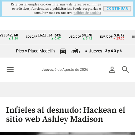
Este portal emplea cookies internas y de terceros con fines
estadísticos, funcionales y publicitarios. Puede aceptarlas o
CONTINUAR
consultar más en nuestra
politica de cookies
42,60
1621,34 pts
$4178
$3672
COLCAP
USD/COP
EUR/COP
DESEMP
Cintillo
▲ 8.20
▲ 0.67
▲ 0.42
▼ 25.00
de
Pico y Placa Medellín
Jueves
3 y 6
3 y 6
indicadores
económicos
menu
person
search
Jueves
, 6 de Agosto de 2026
Colombia
Infieles al desnudo: Hackean el
sitio web Ashley Madison