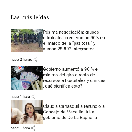
Las más leídas
Pésima negociación: grupos
criminales crecieron un 90% en
el marco de la “paz total” y
suman 28.802 integrantes
share
hace 2 horas
Gobierno aumentó a 90 % el
mínimo del giro directo de
recursos a hospitales y clínicas;
¿qué significa esto?
share
hace 1 hora
Claudia Carrasquilla renunció al
Concejo de Medellín: irá al
gobierno de De La Espriella
share
hace 1 hora