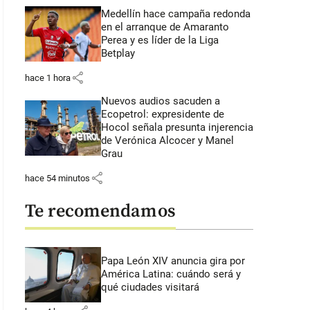
Medellín hace campaña redonda
en el arranque de Amaranto
Perea y es líder de la Liga
Betplay
share
hace 1 hora
Nuevos audios sacuden a
Ecopetrol: expresidente de
Hocol señala presunta injerencia
de Verónica Alcocer y Manel
Grau
share
hace 54 minutos
Te recomendamos
Papa León XIV anuncia gira por
América Latina: cuándo será y
qué ciudades visitará