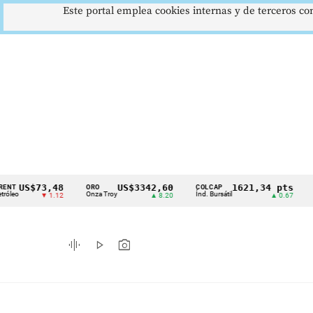
Este portal emplea cookies internas y de terceros con
$73,48
US$3342,60
1621,34 pts
ORO
COLCAP
USD/CO
Cintillo
Onza Troy
Índ. Bursátil
Dólar Sp
▼ 1.12
▲ 8.20
▲ 0.67
de
indicadores
graphic_eq
play_arrow
photo_camera
económicos
Colombia