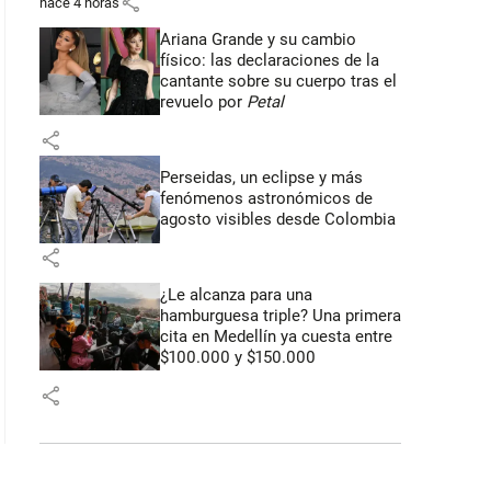
share
hace 4 horas
Ariana Grande y su cambio
físico: las declaraciones de la
cantante sobre su cuerpo tras el
revuelo por
Petal
share
Perseidas, un eclipse y más
fenómenos astronómicos de
agosto visibles desde Colombia
share
¿Le alcanza para una
hamburguesa triple? Una primera
cita en Medellín ya cuesta entre
$100.000 y $150.000
share