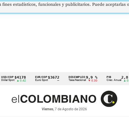
 fines estadísticos, funcionales y publicitarios. Puede aceptarlas
$4178
$3672
9,9 %
2,8 %
P
EUR/COP
DESEMPLEO
PIB
ot
Euro Spot
Tasa Nacional
Crec. Anual
▲ 0.42
—
▼ 0.30
▲ 0.10
Viernes
, 7 de Agosto de 2026