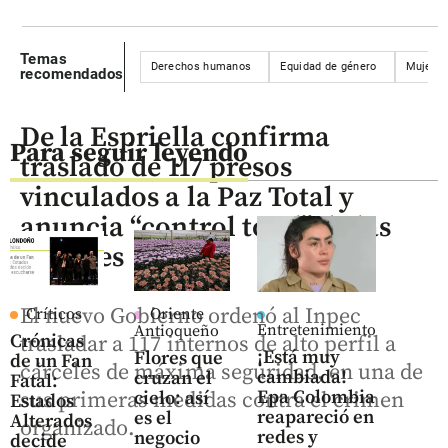
Temas
Derechos humanos
Equidad de género
Mujere
recomendados
De la Espriella confirma
Para seguir leyendo
traslado de 117 presos
vinculados a la Paz Total y
anuncia “control total” de las
cárceles
El nuevo Gobierno ordenó al Inpec
Críticos
Oriente
Entretenimiento
Antioqueño
Crónicas
trasladar a 117 internos de alto perfil a
¡Está muy
Flores que
de un Fan
cárceles de máxima seguridad, en una de
cambiada!
cruzan el
Fatal:
Epa Colombia
sus primeras medidas contra el crimen
cielo: así
Estados
reapareció en
es el
Alterados
organizado.
redes y
negocio
decide