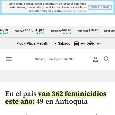
Este portal emplea cookies internas y de terceros con fines
estadísticos, funcionales y publicitarios. Puede aceptarlas o
CONTINUAR
consultar más en nuestra
politica de cookies
1621,34 pts
$4178
$3639
9,
COLCAP
USD/COP
EUR/COP
DESEMPLEO
Cintillo
▲ 0.67
▲ 0.42
—
▼ 0
de
Pico y Placa Medellín
Sabado
no
no
indicadores
económicos
menu
person
search
Sábado
, 8 de Agosto de 2026
Colombia
En el país
van 362 feminicidios
este año:
49 en Antioquia