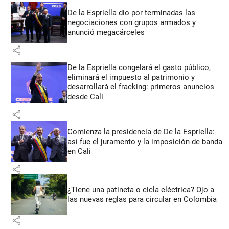
De la Espriella dio por terminadas las
negociaciones con grupos armados y
anunció megacárceles
share
De la Espriella congelará el gasto público,
eliminará el impuesto al patrimonio y
desarrollará el fracking: primeros anuncios
desde Cali
share
Comienza la presidencia de De la Espriella:
así fue el juramento y la imposición de banda
en Cali
share
¿Tiene una patineta o cicla eléctrica? Ojo a
las nuevas reglas para circular en Colombia
share