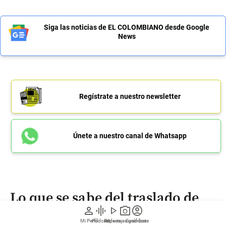
Siga las noticias de EL COLOMBIANO desde Google
News
Regístrate a nuestro newsletter
Únete a nuestro canal de Whatsapp
Lo que se sabe del traslado de
person
graphic_eq
play_arrow
photo_camera
account_circle
Epa Colombia a cárcel de
Mi Perfil
Pódcast
Reportajes gráficos
Videos
Suscríbete