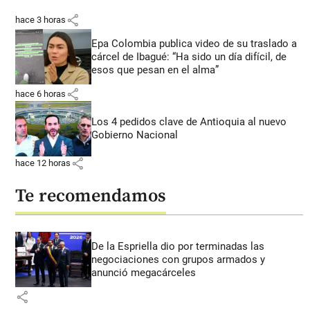
share
hace 3 horas
Epa Colombia publica video de su traslado a
cárcel de Ibagué: “Ha sido un día difícil, de
esos que pesan en el alma”
share
hace 6 horas
Los 4 pedidos clave de Antioquia al nuevo
Gobierno Nacional
share
hace 12 horas
Te recomendamos
De la Espriella dio por terminadas las
negociaciones con grupos armados y
anunció megacárceles
share