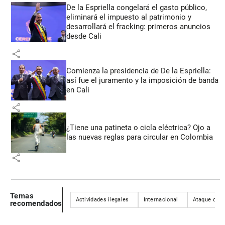
De la Espriella congelará el gasto público,
eliminará el impuesto al patrimonio y
desarrollará el fracking: primeros anuncios
desde Cali
share
Comienza la presidencia de De la Espriella:
así fue el juramento y la imposición de banda
en Cali
share
¿Tiene una patineta o cicla eléctrica? Ojo a
las nuevas reglas para circular en Colombia
share
Temas
Actividades ilegales
Internacional
Ataque con 
recomendados