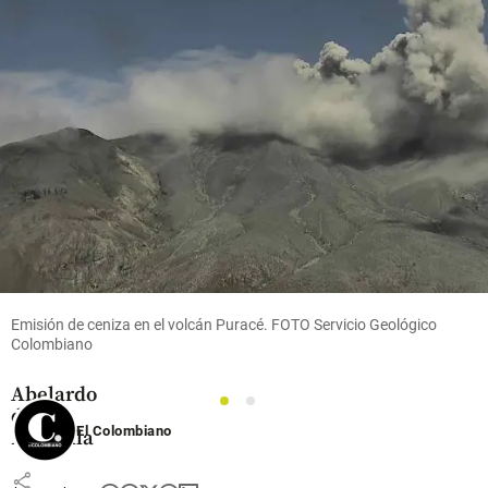
antioqueño
share
share
Colombia
¡Pilas!
Estas son
las
ciudades
donde
hay ley
Emisión de ceniza en el volcán Puracé. FOTO Servicio Geológico
seca por
Colombiano
posesión
de
Abelardo
1
2
de la
El Colombiano
Espriella
share