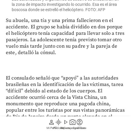
la zona de impacto investigando lo ocurrido. Esa es el área
boscosa donde se estrelló el helicóptero. FOTO: AFP
Su abuela, una tía y una prima fallecieron en el
accidente. El grupo se había dividido en dos porque
el helicóptero tenía capacidad para llevar solo a tres
pasajeros. La adolescente tenía previsto tomar otro
vuelo más tarde junto con su padre y la pareja de
este, detalló la cónsul.
El consulado señaló que “apoyó” a las autoridades
brasileñas en la identificación de las víctimas, tarea
“difícil” debido al estado de los cuerpos. El
accidente ocurrió cerca de la Vista China, un
monumento que reproduce una pagoda china,
popular entre los turistas por sus vistas panorámicas
de Río de Janeiro desde un punto elevado en el
person
graphic_eq
play_arrow
photo_camera
account_circle
bosque.
Mi Perfil
Pódcast
Reportajes gráficos
Videos
Suscríbete