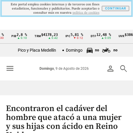
Este portal emplea cookies internas y de terceros con fines
estadísticos, funcionales y publicitarios. Puede aceptarlas o
CONTINUAR
consultar más en nuestra
politica de cookies
2,8 %
$4178,23
5,81 %
12,48 %
$386,1273
PIB
TRM
IPC
DTF
UVR
Cintillo
▲ 0.10
▲ 0.42
▼ 0.12
▲ 0.05
▲ 0.03
de
Pico y Placa Medellín
Domingo
no
no
indicadores
económicos
menu
person
search
Domingo
, 9 de Agosto de 2026
Colombia
Encontraron el cadáver del
hombre que atacó a una mujer
y sus hijas con ácido en Reino