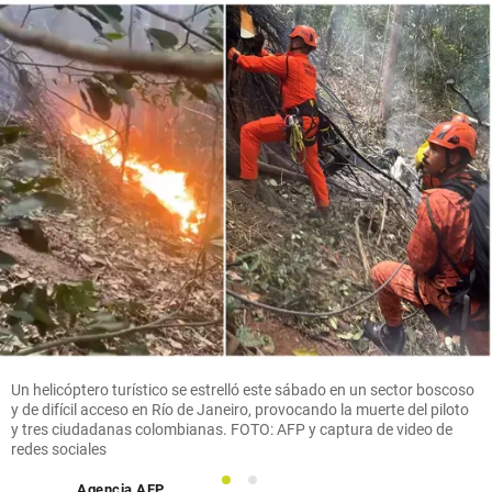
Un helicóptero turístico se estrelló este sábado en un sector boscoso
y de difícil acceso en Río de Janeiro, provocando la muerte del piloto
y tres ciudadanas colombianas. FOTO: AFP y captura de video de
redes sociales
1
2
Agencia AFP