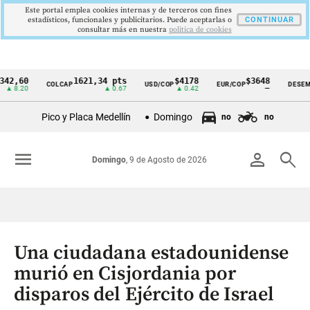
Este portal emplea cookies internas y de terceros con fines
estadísticos, funcionales y publicitarios. Puede aceptarlas o
CONTINUAR
consultar más en nuestra
politica de cookies
0
1621,34 pts
$4178
$3648
9
COLCAP
USD/COP
EUR/COP
DESEMPLEO
Cintillo
20
▲ 0.67
▲ 0.42
—
▼
de
Pico y Placa Medellín
Domingo
no
no
indicadores
económicos
menu
person
search
Domingo
, 9 de Agosto de 2026
Colombia
Una ciudadana estadounidense
murió en Cisjordania por
disparos del Ejército de Israel