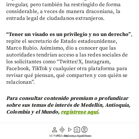
irregular, pero también ha restringido de forma
considerable, a veces de manera draconiana, la
entrada legal de ciudadanos extranjeros.
“Tener un visado es un privilegio y no un derecho”
,
repite el secretario de Estado estadounidense,
Marco Rubio. Asimismo, dio a conocer que las
autoridades tendrían acceso a las redes sociales de
los solicitantes como “Twitter/X, Instagram,
Facebook, TikTok y cualquier otra plataforma para
revisar qué piensan, qué comparten y con quién se
relacionan”.
Para consultar contenido premium o profundizar
sobre sus temas de interés de Medellín, Antioquia,
Colombia y el Mundo,
regístrese aquí
.
person
graphic_eq
play_arrow
photo_camera
account_circle
Mi Perfil
Pódcast
Reportajes gráficos
Videos
Suscríbete
Por otra parte, según nuevas normas que deben