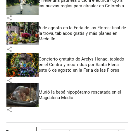
¿Tiene una patineta o cicla eléctrica? Ojo a
las nuevas reglas para circular en Colombia
share
6 de agosto en la Feria de las Flores: final de
la trova, tablados gratis y más planes en
Medellín
share
Concierto gratuito de Arelys Henao, tablado
en el Centro y recorridos por Santa Elena
este 6 de agosto en la Feria de las Flores
share
Murió la bebé hipopótamo rescatada en el
Magdalena Medio
share