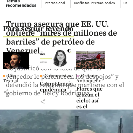
Temas
Internacional
Conflictos internacionales
Confli
recomendados
Trump asegura que EE. UU.
Para seguir leyendo
obtiene “miles de millones de
barriles” de petróleo de
Venezuela
Lo justificó con la idea de que “al
vencedor le pertenecen los despojos” y
Cita
Columnistas
Oriente
Textual
Antioqueño
Competencia
defendió la relación que mantiene con el
Flores que
epidémica
share
gobierno de Delcy Rodríguez.
cruzan el
cielo: así
share
es el
negocio
que mueve
US$ 380
millones