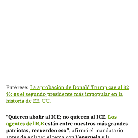
Entérese:
La aprobación de Donald Trump cae al 32
%: es el segundo presidente más impopular en la
historia de EE. UU.
“Quieren abolir al ICE; no quieren al ICE.
Los
agentes del ICE
están entre nuestros más grandes
patriotas, recuerden eso”
, afirmó el mandatario
antes de enlazar el tema con
Venezuela
y la