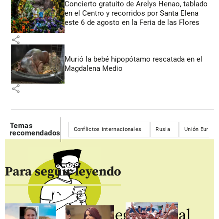
Concierto gratuito de Arelys Henao, tablado
en el Centro y recorridos por Santa Elena
este 6 de agosto en la Feria de las Flores
share
Murió la bebé hipopótamo rescatada en el
Magdalena Medio
share
Temas
Conflictos internacionales
Rusia
Unión Europe
recomendados
Para seguir leyendo
Regístrate al