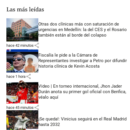
Las más leídas
Otras dos clínicas más con saturación de
urgencias en Medellín: la del CES y el Rosario
también están al borde del colapso
share
hace 42 minutos
Fiscalía le pide a la Cámara de
Representantes investigar a Petro por difundir
historia clínica de Kevin Acosta
share
hace 1 hora
Video | En torneo internacional, Jhon Jader
Durán anota su primer gol oficial con Benfica,
véalo aquí
share
hace 45 minutos
¡Se queda!: Vinicius seguirá en el Real Madrid
hasta 2032