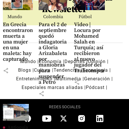
newsletter
Mundo
Colombia
Fútbol
En Grecia
Para el 2 de
Video |
encontraron
septiembre
Locura por
muerta a
quedó
Mohamed
una mujer
indagatoria
Salah en
en una
a Gloria
Turquía; así
maleta: hay
Arizabaleta
recibieron
capturado
por
al nuevo
Mundo
Economía
Deportes
Opinión
maniobras
jugador del
share
para
Trabzonspor
Blogs
Cultura
Tendencias
Tecnología
suspender
Entretenimiento
Multimedia
Generación
share
a Petro
Especiales marcas aliadas
Pódcast
share
REDES SOCIALES
Antioquia