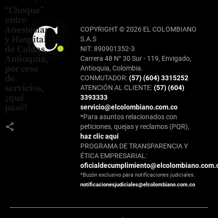
“Choque”
entre
Anestesiar
COPYRIGHT © 2026 EL COLOMBIANO
y Hospital
S.A.S
de Caldas,
NIT: 890901352-3
Antioquia,
Carrera 48 N° 30 Sur - 119, Envigado,
por cese
Antioquia, Colombia.
de
CONMUTADOR:
(57) (604) 3315252
servicios,
ATENCIÓN AL CLIENTE:
(57) (604)
¿qué
3393333
pasó?
servicio@elcolombiano.com.co
*Para asuntos relacionados con
share
peticiones, quejas y reclamos (PQR),
haz clic aquí
PROGRAMA DE TRANSPARENCIA Y
ÉTICA EMPRESARIAL:
oficialdecumplimiento@elcolombiano.com.
*Buzón exclusivo para notificaciones judiciales:
notificacionesjudiciales@elcolombiano.com.co