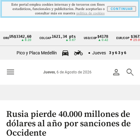
Este portal emplea cookies internas y de terceros con fines
estadísticos, funcionales y publicitarios. Puede aceptarlas o
CONTINUAR
consultar más en nuestra
politica de cookies
US$3342,60
1621,34 pts
$4178
$3672
ORO
COLCAP
USD/COP
EUR/COP
Cintillo
▲ 8.20
▲ 0.67
▲ 0.42
▼ 25.00
de
Pico y Placa Medellín
Jueves
3 y 6
3 y 6
indicadores
económicos
menu
person
search
Jueves
, 6 de Agosto de 2026
Colombia
Rusia pierde 40.000 millones de
dólares al año por sanciones de
Occidente