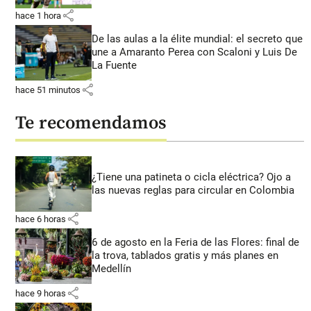
share
hace 1 hora
De las aulas a la élite mundial: el secreto que
une a Amaranto Perea con Scaloni y Luis De
La Fuente
share
hace 51 minutos
Te recomendamos
¿Tiene una patineta o cicla eléctrica? Ojo a
las nuevas reglas para circular en Colombia
share
hace 6 horas
6 de agosto en la Feria de las Flores: final de
la trova, tablados gratis y más planes en
Medellín
share
hace 9 horas