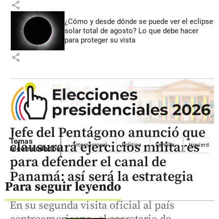
share
¿Cómo y desde dónde se puede ver el eclipse
solar total de agosto? Lo que debe hacer
para proteger su vista
share
Jefe del Pentágono anunció que
Temas
clausurará ejercicios militares
Internacional
Política
Familia
Izquierda
recomendados
para defender el canal de
Panamá: así será la estrategia
Para seguir leyendo
En su segunda visita oficial al país