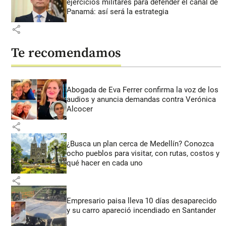
ejercicios militares para defender el canal de
Panamá: así será la estrategia
share
Te recomendamos
Abogada de Eva Ferrer confirma la voz de los
audios y anuncia demandas contra Verónica
Alcocer
share
¿Busca un plan cerca de Medellín? Conozca
ocho pueblos para visitar, con rutas, costos y
qué hacer en cada uno
share
Empresario paisa lleva 10 días desaparecido
y su carro apareció incendiado en Santander