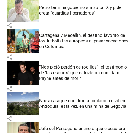
Petro termina gobierno sin soltar X y pide
crear “guardias libertadoras”
share
Cartagena y Medellín, el destino favorito de
los futbolistas europeos al pasar vacaciones
en Colombia
share
“Nos pidió perdón de rodillas”: el testimonio
de ‘las escorts’ que estuvieron con Liam
Payne antes de morir
share
Nuevo ataque con dron a población civil en
Antioquia: esta vez, en una mina de Segovia
share
Jefe del Pentágono anunció que clausurará