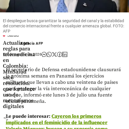
El despliegue busca garantizar la seguridad del canal y la estabilidad
del comercio internacional frente a cualquier amenaza global. FOTO:
AFP
Salud
Actualizan
Agencia AFP
reglas para
telemedicina
03 de agosto de 2026
en
Colombia:
El secretario de Defensa estadounidense clausurará
MinSalud
la próxima semana en Panamá los ejercicios
sacó
militares que llevan a cabo una veintena de países
resolución
para proteger la vía interoceánica de cualquier
que fortalece
uso de
ataque, informó este lunes 3 de julio una fuente
mecanismos
oficial panameña.
digitales
Le puede interesar:
Cayeron los primeros
share
implicados en el feminicidio de la influencer