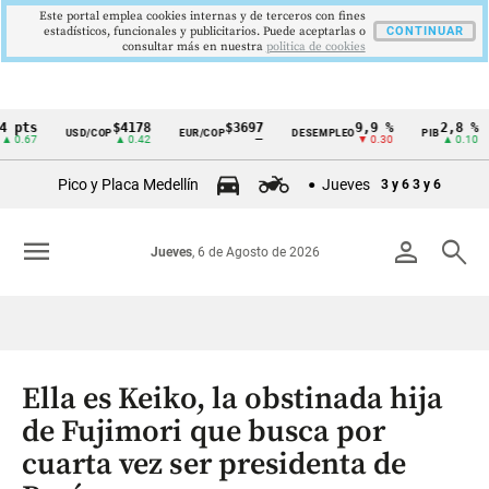
Este portal emplea cookies internas y de terceros con fines
estadísticos, funcionales y publicitarios. Puede aceptarlas o
CONTINUAR
consultar más en nuestra
politica de cookies
s
$4178
$3697
9,9 %
2,8 %
USD/COP
EUR/COP
DESEMPLEO
PIB
TR
Cintillo
7
▲ 0.42
—
▼ 0.30
▲ 0.10
de
Pico y Placa Medellín
Jueves
3 y 6
3 y 6
indicadores
económicos
menu
person
search
Jueves
, 6 de Agosto de 2026
Colombia
Ella es Keiko, la obstinada hija
de Fujimori que busca por
cuarta vez ser presidenta de