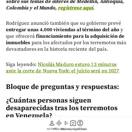
sobre sus temas de interés de Medellín, Antioquia,
Colombia y el Mundo,
regístrese aquí
.
Rodríguez anunció también que su gobierno prevé
entregar unas 4.000 viviendas al término del año
y
que ofrecerá
financiamiento para la adquisición de
inmuebles
para los afectados por los terremotos más
devastadores en la historia reciente del país.
Siga leyendo:
Nicolás Maduro estuvo 13 minutos
ante la corte de Nueva York: el juicio será en 2027
Bloque de preguntas y respuestas:
¿Cuántas personas siguen
desaparecidas tras los terremotos
en Venezuela?
person
graphic_eq
play_arrow
photo_camera
account_circle
Según las autoridades del estado La Guaira, aún hay
Mi Perfil
Pódcast
Reportajes gráficos
Videos
Suscríbete