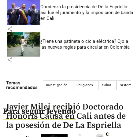
Comienza la presidencia de De la Espriella:
así fue el juramento y la imposición de banda
en Cali
share
¿Tiene una patineta o cicla eléctrica? Ojo a
las nuevas reglas para circular en Colombia
share
Temas
Investigación
Religiones
Salud
Sistema re
recomendados
Javier Milei recibió Doctorado
Para seguir leyendo
Honoris Causa en Cali antes de
la posesión de De La Espriella