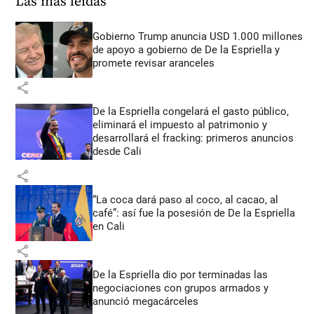
Las más leídas
Gobierno Trump anuncia USD 1.000 millones
de apoyo a gobierno de De la Espriella y
promete revisar aranceles
share
De la Espriella congelará el gasto público,
eliminará el impuesto al patrimonio y
desarrollará el fracking: primeros anuncios
desde Cali
share
“La coca dará paso al coco, al cacao, al
café”: así fue la posesión de De la Espriella
en Cali
share
De la Espriella dio por terminadas las
negociaciones con grupos armados y
anunció megacárceles