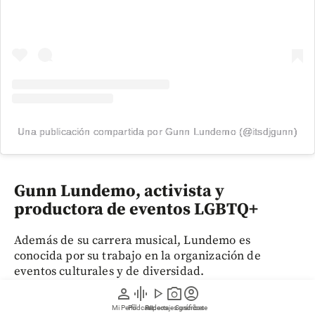
Una publicación compartida por Gunn Lundemo (@itsdjgunn)
Gunn Lundemo, activista y
productora de eventos LGBTQ+
Además de su carrera musical, Lundemo es
conocida por su trabajo en la organización de
eventos culturales y de diversidad.
person
graphic_eq
play_arrow
photo_camera
account_circle
Su sitio web oficial destaca que ha producido
Mi Perfil
Pódcast
Reportajes gráficos
Videos
Suscríbete