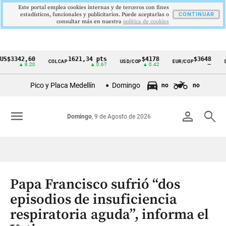
Este portal emplea cookies internas y de terceros con fines
estadísticos, funcionales y publicitarios. Puede aceptarlas o
CONTINUAR
consultar más en nuestra
politica de cookies
42,60
1621,34 pts
$4178
$3648
COLCAP
USD/COP
EUR/COP
DESEM
Cintillo
▲ 8.20
▲ 0.67
▲ 0.42
—
de
Pico y Placa Medellín
Domingo
no
no
indicadores
económicos
menu
person
search
Domingo
, 9 de Agosto de 2026
Colombia
Papa Francisco sufrió “dos
episodios de insuficiencia
respiratoria aguda”, informa el