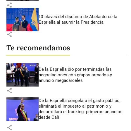
share
10 claves del discurso de Abelardo de la
Espriella al asumir la Presidencia
share
Te recomendamos
De la Espriella dio por terminadas las
negociaciones con grupos armados y
anunció megacárceles
share
De la Espriella congelará el gasto público,
eliminará el impuesto al patrimonio y
desarrollará el fracking: primeros anuncios
desde Cali
share