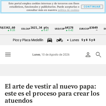
Este portal emplea cookies internas y de terceros con fines
estadísticos, funcionales y publicitarios. Puede aceptarlas o
CONTINUAR
consultar más en nuestra
politica de cookies
42,60
1621,34 pts
$4178
$3649
COLCAP
USD/COP
EUR/COP
DESEMP
Cintillo
▲ 8.20
▲ 0.67
▲ 0.42
—
de
Pico y Placa Medellín
Lunes
5 y 8
5 y 8
indicadores
económicos
menu
person
search
Lunes
, 10 de Agosto de 2026
Colombia
El arte de vestir al nuevo papa:
este es el proceso para crear los
atuendos