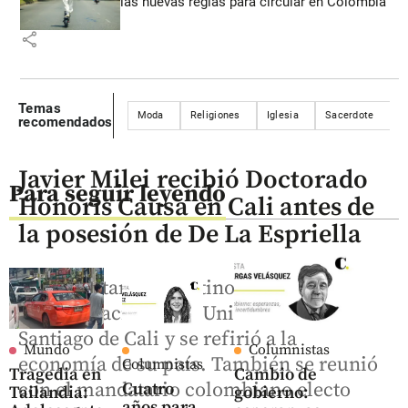
las nuevas reglas para circular en Colombia
share
Temas
Moda
Religiones
Iglesia
Sacerdote
P
recomendados
Javier Milei recibió Doctorado
Para seguir leyendo
Honoris Causa en Cali antes de
la posesión de De La Espriella
El mandatario argentino recibió la
condecoración de la Universidad
Santiago de Cali y se refirió a la
Mundo
Columnistas
economía de su país. También se reunió
Columnistas
Tragedia en
Cambio de
con el mandatario colombiano electo
Cuatro
Tailandia:
gobierno:
años para