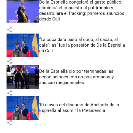
De la Espriella congelará el gasto público,
eliminará el impuesto al patrimonio y
desarrollará el fracking: primeros anuncios
desde Cali
share
“La coca dará paso al coco, al cacao, al
café”: así fue la posesión de De la Espriella
en Cali
share
De la Espriella dio por terminadas las
negociaciones con grupos armados y
anunció megacárceles
share
10 claves del discurso de Abelardo de la
Espriella al asumir la Presidencia
share