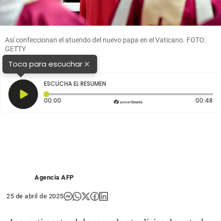
Así confeccionan el atuendo del nuevo papa en el Vaticano. FOTO:
GETTY
×
Toca para escuchar
ESCUCHA EL RESUMEN
Tiempo transcurrido: 0 segundos
Du
00:00
00:48
Agencia AFP
25 de abril de 2025