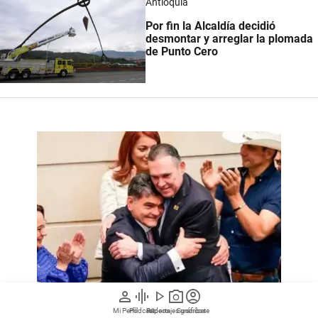
Antioquia
Por fin la Alcaldía decidió
desmontar y arreglar la plomada
de Punto Cero
person
graphic_eq
play_arrow
photo_camera
account_circle
Mi Perfil
Pódcast
Reportajes gráficos
Videos
Suscríbete