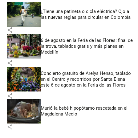
¿Tiene una patineta o cicla eléctrica? Ojo a
las nuevas reglas para circular en Colombia
share
6 de agosto en la Feria de las Flores: final de
la trova, tablados gratis y más planes en
Medellín
share
Concierto gratuito de Arelys Henao, tablado
en el Centro y recorridos por Santa Elena
este 6 de agosto en la Feria de las Flores
share
Murió la bebé hipopótamo rescatada en el
Magdalena Medio
share