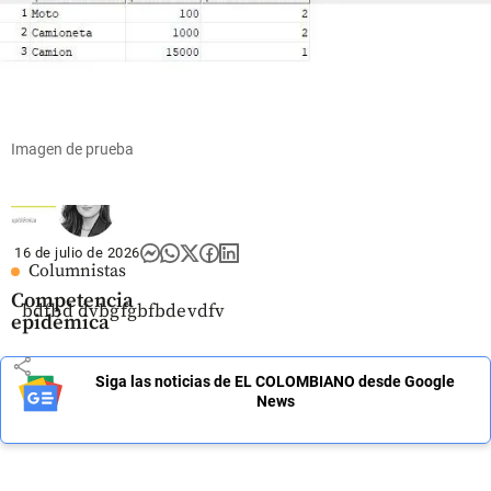
millones
balón de
en el
Maradona?
Oriente
antioqueño
share
share
Imagen de prueba
16 de julio de 2026
Columnistas
Competencia
bdfbd dvbgfgbfbdevdfv
epidémica
share
Siga las noticias de EL COLOMBIANO desde Google
News