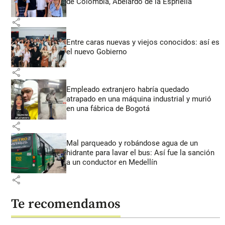
de Colombia, Abelardo de la Espriella
share
Entre caras nuevas y viejos conocidos: así es
el nuevo Gobierno
share
Empleado extranjero habría quedado
atrapado en una máquina industrial y murió
en una fábrica de Bogotá
share
Mal parqueado y robándose agua de un
hidrante para lavar el bus: Así fue la sanción
a un conductor en Medellín
share
Te recomendamos