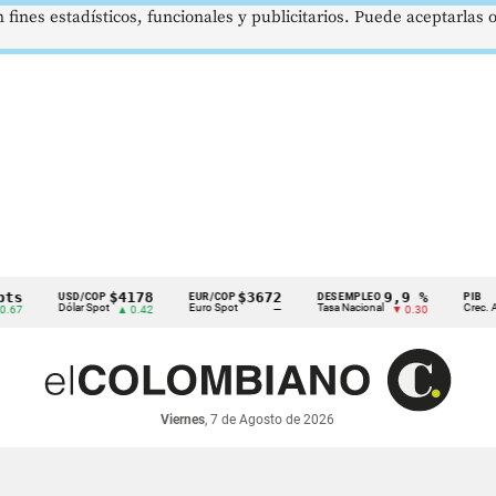
 fines estadísticos, funcionales y publicitarios. Puede aceptarlas
$4178
$3672
9,9 %
USD/COP
EUR/COP
DESEMPLEO
PIB
Dólar Spot
Euro Spot
Tasa Nacional
Crec. Anual
▲ 0.42
—
▼ 0.30
Viernes
, 7 de Agosto de 2026