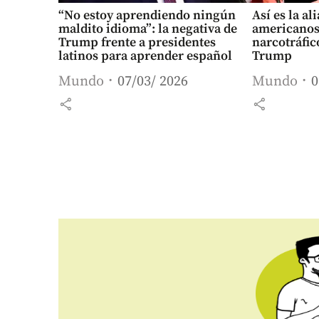
“No estoy aprendiendo ningún
Así es la al
maldito idioma”: la negativa de
americanos
Trump frente a presidentes
narcotráfi
latinos para aprender español
Trump
Mundo
07/03/ 2026
Mundo
0
share
share