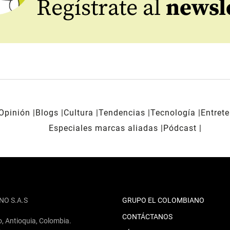
Regístrate al
newsl
Opinión
Blogs
Cultura
Tendencias
Tecnología
Entret
Especiales marcas aliadas
Pódcast
NO S.A.S
GRUPO EL COLOMBIANO
CONTÁCTANOS
o, Antioquia, Colombia.