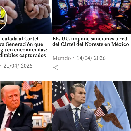
nculada al Cartel
EE. UU. impone sanciones a red
eva Generación que
del Cártel del Noreste en México
oga en encomiendas:
ditables capturados
Mundo
14/04/ 2026
21/04/ 2026
share