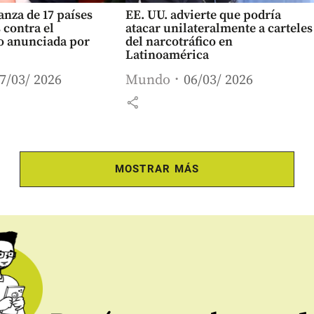
ianza de 17 países
EE. UU. advierte que podría
 contra el
atacar unilateralmente a carteles
co anunciada por
del narcotráfico en
Latinoamérica
7/03/ 2026
Mundo
06/03/ 2026
share
MOSTRAR MÁS