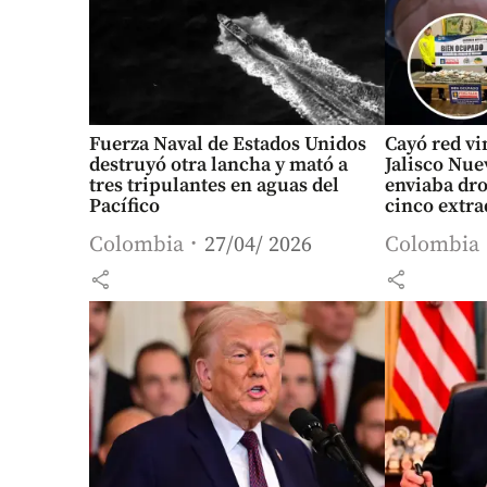
Fuerza Naval de Estados Unidos
Cayó red vi
destruyó otra lancha y mató a
Jalisco Nu
tres tripulantes en aguas del
enviaba dr
Pacífico
cinco extra
Colombia
27/04/ 2026
Colombia
share
share