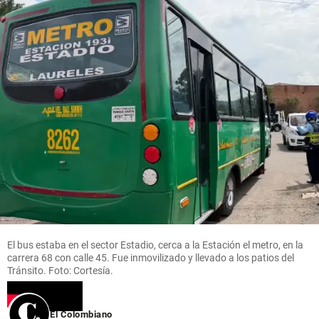
share
share
por diez
share
El bus estaba en el sector Estadio, cerca a la Estación el metro, en la
carrera 68 con calle 45. Fue inmovilizado y llevado a los patios del
Tránsito. Foto: Cortesía.
El Colombiano