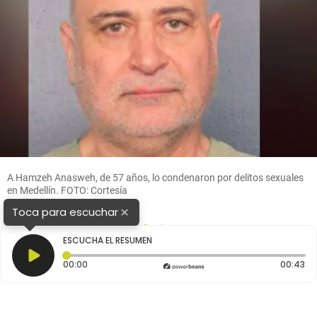
A Hamzeh Anasweh, de 57 años, lo condenaron por delitos sexuales
en Medellín. FOTO: Cortesía
×
Toca para escuchar
1
2
ESCUCHA EL RESUMEN
Tiempo transcurrido: 0 segundos
Du
00:00
00:43