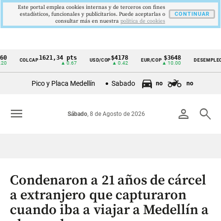
Este portal emplea cookies internas y de terceros con fines
estadísticos, funcionales y publicitarios. Puede aceptarlas o
CONTINUAR
consultar más en nuestra
politica de cookies
1621,34 pts
$4178
$3648
9,9 
COLCAP
USD/COP
EUR/COP
DESEMPLEO
Cintillo
▲ 0.67
▲ 0.42
▲ 10.00
▼ 0.3
de
Pico y Placa Medellín
Sabado
no
no
indicadores
económicos
menu
person
search
Sábado
, 8 de Agosto de 2026
Colombia
Condenaron a 21 años de cárcel
a extranjero que capturaron
cuando iba a viajar a Medellín a