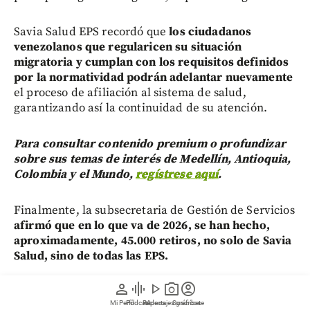
Savia Salud EPS recordó que
los ciudadanos
venezolanos que regularicen su situación
migratoria y cumplan con los requisitos definidos
por la normatividad podrán adelantar nuevamente
el proceso de afiliación al sistema de salud,
garantizando así la continuidad de su atención.
Para consultar contenido premium o profundizar
sobre sus temas de interés de Medellín, Antioquia,
Colombia y el Mundo,
regístrese aquí
.
Finalmente, la subsecretaria de Gestión de Servicios
afirmó que en lo que va de 2026, se han hecho,
aproximadamente, 45.000 retiros, no solo de Savia
Salud, sino de todas las EPS.
person
graphic_eq
play_arrow
photo_camera
account_circle
“Tenemos en riesgo, aproximadamente, a 36.000 a
Mi Perfil
Pódcast
Reportajes gráficos
Videos
Suscríbete
40.000 migrantes más, que aún se le va a vencer el