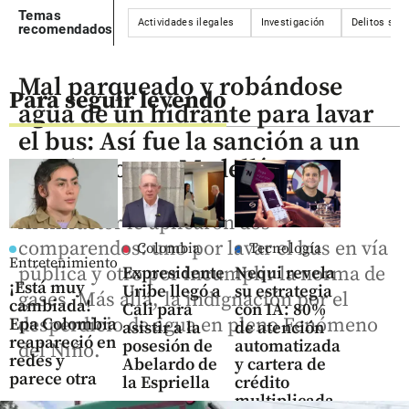
Temas
Actividades ilegales
Investigación
Delitos sex
recomendados
Mal parqueado y robándose
Para seguir leyendo
agua de un hidrante para lavar
el bus: Así fue la sanción a un
conductor en Medellín
Al infractor le aplicaron dos
comparendos: uno por lavar el bus en vía
Colombia
Tecnología
Entretenimiento
pública y otro por incumplir la norma de
Expresidente
Nequi revela
¡Está muy
Uribe llegó a
su estrategia
gases. Más allá, la indignación por el
cambiada!
Cali para
con IA: 80%
desperdicio de agua en pleno Fenómeno
Epa Colombia
asistir a la
de atención
reapareció en
posesión de
automatizada
del Niño.
redes y
Abelardo de
y cartera de
parece otra
la Espriella
crédito
multiplicada