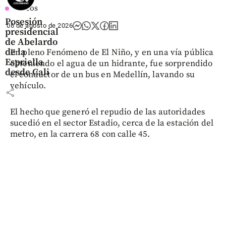
Videos
Posesión
06 de agosto de 2026
presidencial
de Abelardo
de la
En pleno Fenómeno de El Niño, y en una vía pública
Espriella
obteniendo el agua de un hidrante, fue sorprendido
desde Cali
el conductor de un bus en Medellín, lavando su
vehículo.
share
El hecho que generó el repudio de las autoridades
sucedió en el sector Estadio, cerca de la estación del
metro, en la carrera 68 con calle 45.