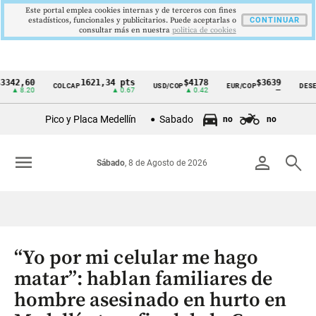
Este portal emplea cookies internas y de terceros con fines
estadísticos, funcionales y publicitarios. Puede aceptarlas o
CONTINUAR
consultar más en nuestra
politica de cookies
,60
1621,34 pts
$4178
$3639
COLCAP
USD/COP
EUR/COP
DESEMPLE
Cintillo
8.20
▲ 0.67
▲ 0.42
—
de
Pico y Placa Medellín
Sabado
no
no
indicadores
económicos
menu
person
search
Sábado
, 8 de Agosto de 2026
Colombia
“Yo por mi celular me hago
matar”: hablan familiares de
hombre asesinado en hurto en