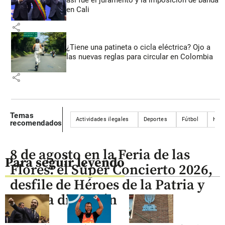
así fue el juramento y la imposición de banda
en Cali
share
¿Tiene una patineta o cicla eléctrica? Ojo a
las nuevas reglas para circular en Colombia
share
Temas
Actividades ilegales
Deportes
Fútbol
Hin
recomendados
8 de agosto en la Feria de las
Para seguir leyendo
Flores: el Súper Concierto 2026,
desfile de Héroes de la Patria y
mucha diversión