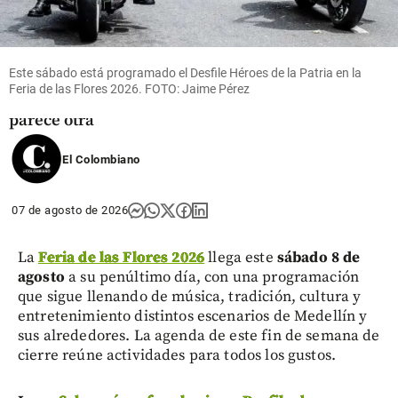
Entretenimiento
¡Está muy
cambiada!
Epa Colombia
Este sábado está programado el Desfile Héroes de la Patria en la
reapareció en
Feria de las Flores 2026. FOTO: Jaime Pérez
redes y
parece otra
share
El Colombiano
07 de agosto de 2026
La
Feria de las Flores 2026
llega este
sábado 8 de
agosto
a su penúltimo día, con una programación
que sigue llenando de música, tradición, cultura y
entretenimiento distintos escenarios de Medellín y
sus alrededores. La agenda de este fin de semana de
cierre reúne actividades para todos los gustos.