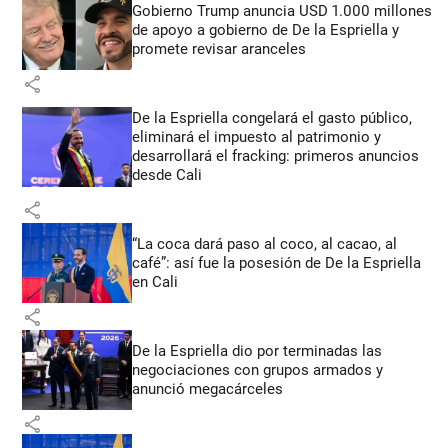
Gobierno Trump anuncia USD 1.000 millones
de apoyo a gobierno de De la Espriella y
promete revisar aranceles
share
De la Espriella congelará el gasto público,
eliminará el impuesto al patrimonio y
desarrollará el fracking: primeros anuncios
desde Cali
share
“La coca dará paso al coco, al cacao, al
café”: así fue la posesión de De la Espriella
en Cali
share
De la Espriella dio por terminadas las
negociaciones con grupos armados y
anunció megacárceles
share