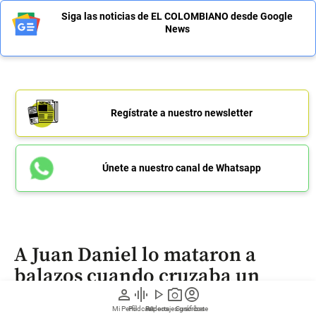
Siga las noticias de EL COLOMBIANO desde Google
News
Regístrate a nuestro newsletter
Únete a nuestro canal de Whatsapp
A Juan Daniel lo mataron a
balazos cuando cruzaba un
puente en Belén, en Medellín
person
graphic_eq
play_arrow
photo_camera
account_circle
Mi Perfil
Pódcast
Reportajes gráficos
Videos
Suscríbete