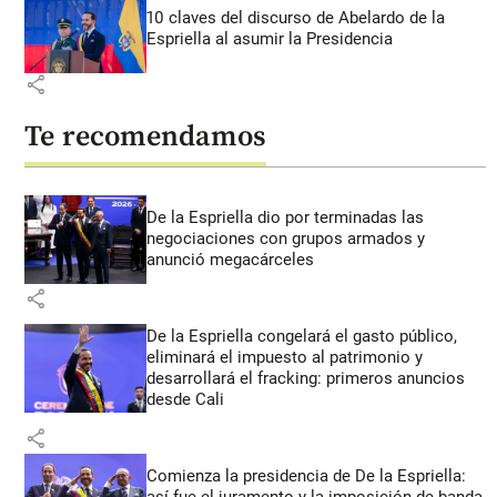
10 claves del discurso de Abelardo de la
Espriella al asumir la Presidencia
share
Te recomendamos
De la Espriella dio por terminadas las
negociaciones con grupos armados y
anunció megacárceles
share
De la Espriella congelará el gasto público,
eliminará el impuesto al patrimonio y
desarrollará el fracking: primeros anuncios
desde Cali
share
Comienza la presidencia de De la Espriella: