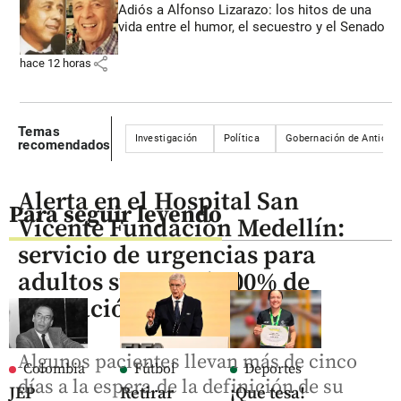
Adiós a Alfonso Lizarazo: los hitos de una
vida entre el humor, el secuestro y el Senado
share
hace 12 horas
Temas
Investigación
Política
Gobernación de Antioqu
recomendados
Alerta en el Hospital San
Para seguir leyendo
Vicente Fundación Medellín:
servicio de urgencias para
adultos supera el 300% de
saturación
Algunos pacientes llevan más de cinco
Colombia
Fútbol
Deportes
días a la espera de la definición de su
JEP
Retirar
¡Qué tesa!