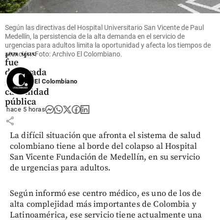
Puracé:
qué
significa
Según las directivas del Hospital Universitario San Vicente de Paul
la alerta
Medellín, la persistencia de la alta demanda en el servicio de
naranja y
urgencias para adultos limita la oportunidad y afecta los tiempos de
por qué
atención. Foto: Archivo El Colombiano.
fue
declarada
la
El Colombiano
calamidad
pública
hace 5 horas
share
La difícil situación que afronta el sistema de salud
colombiano tiene al borde del colapso al Hospital
San Vicente Fundación de Medellín, en su servicio
de urgencias para adultos.
Según informó ese centro médico, es uno de los de
alta complejidad más importantes de Colombia y
Latinoamérica, ese servicio tiene actualmente una