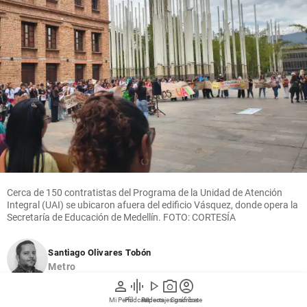
Cerca de 150 contratistas del Programa de la Unidad de Atención
Integral (UAI) se ubicaron afuera del edificio Vásquez, donde opera la
Secretaría de Educación de Medellín. FOTO: CORTESÍA
Santiago Olivares Tobón
Metro
person
graphic_eq
play_arrow
photo_camera
account_circle
hace 8 horas
Mi Perfil
Pódcast
Reportajes gráficos
Videos
Suscríbete