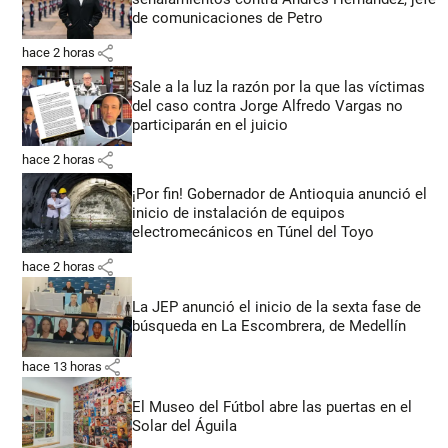
de comunicaciones de Petro
share
hace 2 horas
Sale a la luz la razón por la que las víctimas
del caso contra Jorge Alfredo Vargas no
participarán en el juicio
share
hace 2 horas
¡Por fin! Gobernador de Antioquia anunció el
inicio de instalación de equipos
electromecánicos en Túnel del Toyo
share
hace 2 horas
La JEP anunció el inicio de la sexta fase de
búsqueda en La Escombrera, de Medellín
share
hace 13 horas
El Museo del Fútbol abre las puertas en el
Solar del Águila