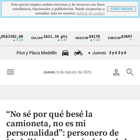
Este portal emplea cookies internas y de terceros con fines
estadísticos, funcionales y publicitarios. Puede aceptarlas o
CONTINUAR
consultar más en nuestra
politica de cookies
342,60
1621,34 pts
$4178
$3697
COLCAP
USD/COP
EUR/COP
DESEM
Cintillo
▲ 8.20
▲ 0.67
▲ 0.42
—
de
Pico y Placa Medellín
Jueves
3 y 6
3 y 6
indicadores
económicos
menu
person
search
Jueves
, 6 de Agosto de 2026
Colombia
“No sé por qué besé la
camioneta, no es mi
personalidad”: personero de